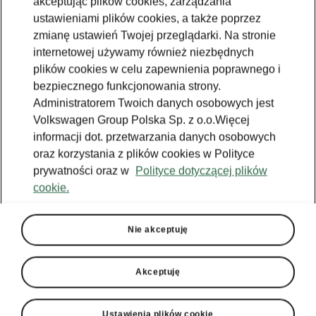
akceptując plików cookies, zarządzania
ustawieniami plików cookies, a także poprzez
zmianę ustawień Twojej przeglądarki. Na stronie
internetowej używamy również niezbędnych
plików cookies w celu zapewnienia poprawnego i
bezpiecznego funkcjonowania strony.
Administratorem Twoich danych osobowych jest
Volkswagen Group Polska Sp. z o.o.Więcej
informacji dot. przetwarzania danych osobowych
oraz korzystania z plików cookies w Polityce
prywatności oraz w
Polityce dotyczącej plików
cookie.
Nowa Škoda Kodiaq - Komfort
Bezkluczykowe otwieranie
Nie akceptuję
drzwi
Zamykanie lub otwieranie nowej Škody Kodiaq
Akceptuję
bez kluczyków? To możliwe - wystarczy, że
będziesz je miał w kieszeni. System
Ustawienia plików cookie