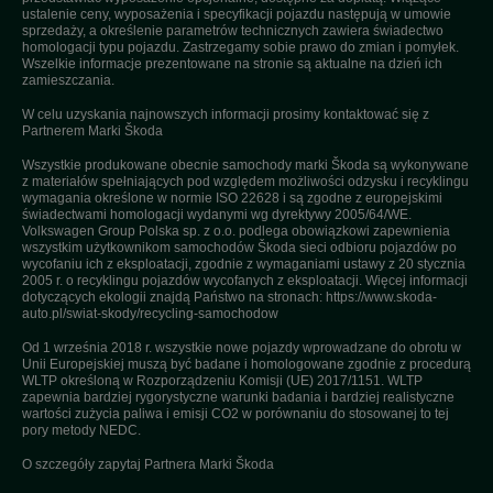
ustalenie ceny, wyposażenia i specyfikacji pojazdu następują w umowie
sprzedaży, a określenie parametrów technicznych zawiera świadectwo
homologacji typu pojazdu. Zastrzegamy sobie prawo do zmian i pomyłek.
Wszelkie informacje prezentowane na stronie są aktualne na dzień ich
zamieszczania.
W celu uzyskania najnowszych informacji prosimy kontaktować się z
Partnerem Marki Škoda
Wszystkie produkowane obecnie samochody marki Škoda są wykonywane
z materiałów spełniających pod względem możliwości odzysku i recyklingu
wymagania określone w normie ISO 22628 i są zgodne z europejskimi
świadectwami homologacji wydanymi wg dyrektywy 2005/64/WE.
Volkswagen Group Polska sp. z o.o. podlega obowiązkowi zapewnienia
wszystkim użytkownikom samochodów Škoda sieci odbioru pojazdów po
wycofaniu ich z eksploatacji, zgodnie z wymaganiami ustawy z 20 stycznia
2005 r. o recyklingu pojazdów wycofanych z eksploatacji. Więcej informacji
dotyczących ekologii znajdą Państwo na stronach: https://www.skoda-
auto.pl/swiat-skody/recycling-samochodow
Od 1 września 2018 r. wszystkie nowe pojazdy wprowadzane do obrotu w
Unii Europejskiej muszą być badane i homologowane zgodnie z procedurą
WLTP określoną w Rozporządzeniu Komisji (UE) 2017/1151. WLTP
zapewnia bardziej rygorystyczne warunki badania i bardziej realistyczne
wartości zużycia paliwa i emisji CO2 w porównaniu do stosowanej to tej
pory metody NEDC.
O szczegóły zapytaj Partnera Marki Škoda