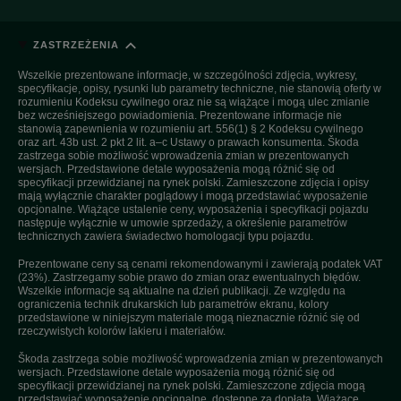
ZASTRZEŻENIA
Wszelkie prezentowane informacje, w szczególności zdjęcia, wykresy,
specyfikacje, opisy, rysunki lub parametry techniczne, nie stanowią oferty w
rozumieniu Kodeksu cywilnego oraz nie są wiążące i mogą ulec zmianie
bez wcześniejszego powiadomienia. Prezentowane informacje nie
stanowią zapewnienia w rozumieniu art. 556(1) § 2 Kodeksu cywilnego
oraz art. 43b ust. 2 pkt 2 lit. a–c Ustawy o prawach konsumenta. Škoda
zastrzega sobie możliwość wprowadzenia zmian w prezentowanych
wersjach. Przedstawione detale wyposażenia mogą różnić się od
specyfikacji przewidzianej na rynek polski. Zamieszczone zdjęcia i opisy
mają wyłącznie charakter poglądowy i mogą przedstawiać wyposażenie
opcjonalne. Wiążące ustalenie ceny, wyposażenia i specyfikacji pojazdu
następuje wyłącznie w umowie sprzedaży, a określenie parametrów
technicznych zawiera świadectwo homologacji typu pojazdu.
Prezentowane ceny są cenami rekomendowanymi i zawierają podatek VAT
(23%). Zastrzegamy sobie prawo do zmian oraz ewentualnych błędów.
Wszelkie informacje są aktualne na dzień publikacji. Ze względu na
ograniczenia technik drukarskich lub parametrów ekranu, kolory
przedstawione w niniejszym materiale mogą nieznacznie różnić się od
rzeczywistych kolorów lakieru i materiałów.
Škoda zastrzega sobie możliwość wprowadzenia zmian w prezentowanych
wersjach. Przedstawione detale wyposażenia mogą różnić się od
specyfikacji przewidzianej na rynek polski. Zamieszczone zdjęcia mogą
przedstawiać wyposażenie opcjonalne, dostępne za dopłatą. Wiążące