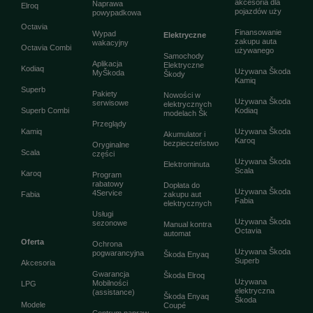
akcesoria dla
Naprawa
Elroq
pojazdów uży
powypadkowa
Octavia
Finansowanie
Wypad
Elektryczne
zakupu auta
wakacyjny
Octavia Combi
używanego
Samochody
Aplikacja
Elektryczne
Kodiaq
Używana Škoda
MyŠkoda
Škody
Kamiq
Superb
Pakiety
Nowości w
Używana Škoda
serwisowe
elektrycznych
Superb Combi
Kodiaq
modelach Šk
Przeglądy
Kamiq
Używana Škoda
Akumulator i
Karoq
bezpieczeństwo
Oryginalne
Scala
części
Używana Škoda
Elektrominuta
Scala
Karoq
Program
rabatowy
Dopłata do
Używana Škoda
4Service
Fabia
zakupu aut
Fabia
elektrycznych
Usługi
Używana Škoda
sezonowe
Manual kontra
Octavia
automat
Oferta
Ochrona
Używana Škoda
pogwarancyjna
Škoda Enyaq
Superb
Akcesoria
Gwarancja
Škoda Elroq
Używana
Mobilności
LPG
elektryczna
(assistance)
Škoda Enyaq
Škoda
Modele
Coupé