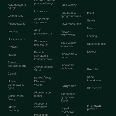
Centrum napraw
powypadkowych
Auta dostępne
Baza wiedzy
od ręki
Gwarancje
Aktualizacja
Flota
Connectivity
oprogramowania
Aktualizacje
Serwis
systemów
Finansowanie
Powerpass Map
Najem
Akcje
Leasing
Porady i
przywoławcze
wskazówki
Leasing
Ubezpieczenia
Warsztaty
Baza wiedzy
Ubezpieczenie
niezależne
ładowarki
Kredyty
Linkedln
Badanie
Ładowanie w
Najem
satysfakcji
domu
konsumentów
Sprawdź
Ładowanie
aktualną ofertę
Jakość obsługi
publiczne
Kontakt
Škoda
Cenniki
Dane
Serwis Škody -
kontaktowe
Unijne
Dlaczego
oznakowanie
Warto?
Hybrydowe
opon
Dla mediów
Akcesoria per
Samochody
Salon Online
model
hybrydowe
Škody
Škody
Akcesoria
Informacje
Oferty i
sezonowe
Napęd
prawne
promocje
hybrydowy
Hotel opon
PHEV