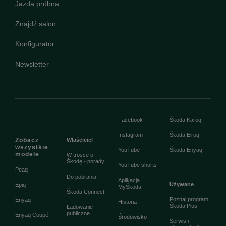
Jazda próbna
Znajdź salon
Konfigurator
Newsletter
Facebook
Škoda Karoq
Instagram
Škoda Elroq
Zobacz
Właściciel
wszystkie
YouTube
Škoda Enyaq
modele
W trosce o
Škodę - porady
YouTube shorts
Peaq
Do pobrania
Aplikacja
Używane
Epiq
MyŠkoda
Škoda Connect
Poznaj program
Enyaq
Historia
Škoda Plus
Ładowanie
publiczne
Enyaq Coupé
Środowisko
Serwis i