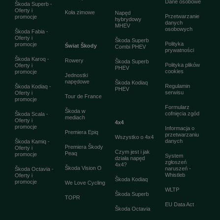
Dane osobowe
Škoda Superb -
Oferty i
Koła zimowe
Napęd
Przetwarzanie
promocje
hybrydowy
danych
MHEV
osobowych
Škoda Fabia -
Oferty i
Škoda Superb
Polityka
promocje
Świat Škody
Combi PHEV
prywatności
Škoda Karoq -
Rowery
Škoda Superb
Polityka plików
Oferty i
PHEV
cookies
promocje
Jednostki
napędowe
Škoda Kodiaq
Regulamin
Škoda Kodiaq -
PHEV
serwisu
Oferty i
Tour de France
promocje
Formularz
Škoda w
cofnięcia zgód
Škoda Scala -
mediach
Oferty i
4x4
promocje
Informacja o
Premiera Epiq
przetwarzaniu
Wszystko o 4x4
danych
Škoda Kamiq -
Premiera Škody
Oferty i
Czym jest i jak
Peaq
promocje
System
działa napęd
zgłoszeń
4x4?
Škoda Vision O
naruszeń -
Škoda Octavia -
Whistleb
Oferty i
Škoda Kodiaq
promocje
We Love Cycling
WLTP
Škoda Superb
TOPR
EU Data Act
Škoda Octavia