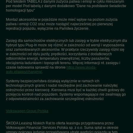
Pod tekstem TABELA z danymi zużycia paliwa i emisji w cyklu mieszanym
per model Pod tabelą z danymi dodatkowo "Dane na podstawie świadectw
homologacji typu"
Montaż akcesoriów w pojeździe może mieć wpływ na poziom zużycia
paliwa i emisji CO2 oraz może nastąpić najwcześniej po pierwszej
rejestracji pojazdu, wyłącznie na Państwa życzenie.
Zasięg dla samochodów elektrycznych lub zasięg w trybie elektrycznym dla
hybryd typu Plug-In może się różnić w zależności od wersji i wyposażenia
oraz zamontowanych akcesoriów. W praktyce rzeczywisty zasięg różni się
w zależności od stylu jazdy, prędkości, korzystania z dodatkowych
odbiorników energii, temperatury zewnętrznej, liczby pasażerów,
obciążenia ładunkiem i topografii terenu. Więcej informacji nt. zasięgu i
czasie ładowania sprawdź na stronie
https://www.skoda-
auto.pl/apps/charging/
.
Systemy bezpieczeństwa działają wyłącznie w ramach ich
technologicznych granic i nadal niezbędne jest zachowanie należytej
ostrożności przez kierowcę. Kierowca musi być w każdej chwili gotowy do
przejęcia kontroli nad pojazdem. Systemy wspomagające nie zwalniają go
z odpowiedzialności za zachowanie szczególnej ostrożności
Volkswagen Group Polska
ŠKODA Leasing Niskich Rat to oferta leasingu przygotowana przez
Volkswagen Financial Services Polska sp. z o.o. Suma spłat w okresie
umowy pokrywa jedynie przewidywaną utratę wartości pojazdu w tym