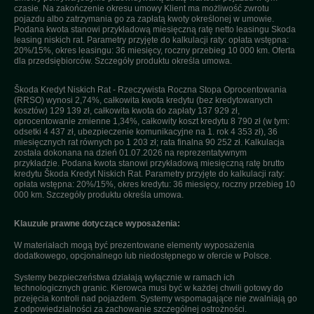
czasie. Na zakończenie okresu umowy Klient ma możliwość zwrotu
pojazdu albo zatrzymania go za zapłatą kwoty określonej w umowie.
Podana kwota stanowi przykładową miesięczną ratę netto leasingu Skoda
leasing niskich rat. Parametry przyjęte do kalkulacji raty: opłata wstępna:
20%/15%, okres leasingu: 36 miesięcy, roczny przebieg 10 000 km. Oferta
dla przedsiębiorców. Szczegóły produktu określa umowa.
Škoda Kredyt Niskich Rat - Rzeczywista Roczna Stopa Oprocentowania
(RRSO) wynosi 2,74%, całkowita kwota kredytu (bez kredytowanych
kosztów) 129 139 zł, całkowita kwota do zapłaty 137 929 zł,
oprocentowanie zmienne 1,34%, całkowity koszt kredytu 8 790 zł (w tym:
odsetki 4 437 zł, ubezpieczenie komunikacyjne na 1. rok 4 353 zł), 36
miesięcznych rat równych po 1 203 zł; rata finalna 90 252 zł. Kalkulacja
została dokonana na dzień 01.07.2026 na reprezentatywnym
przykładzie. Podana kwota stanowi przykładową miesięczną ratę brutto
kredytu Škoda Kredyt Niskich Rat. Parametry przyjęte do kalkulacji raty:
opłata wstępna: 20%/15%, okres kredytu: 36 miesięcy, roczny przebieg 10
000 km. Szczegóły produktu określa umowa.
Klauzule prawne dotyczące wyposażenia:
W materiałach mogą być prezentowane elementy wyposażenia
dodatkowego, opcjonalnego lub niedostępnego w ofercie w Polsce.
Systemy bezpieczeństwa działają wyłącznie w ramach ich
technologicznych granic. Kierowca musi być w każdej chwili gotowy do
przejęcia kontroli nad pojazdem. Systemy wspomagające nie zwalniają go
z odpowiedzialności za zachowanie szczególnej ostrożności.