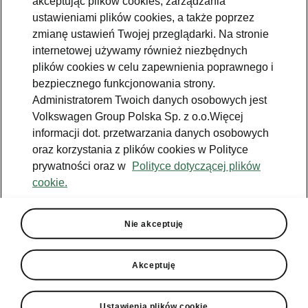
akceptując plików cookies, zarządzania
2024-07-16T08:50:51.079+00:00
ustawieniami plików cookies, a także poprzez
zmianę ustawień Twojej przeglądarki. Na stronie
Nowa Škoda Kodiaq oraz Nowa Škoda
internetowej używamy również niezbędnych
Superb otrzymały maksymalne pięć
plików cookies w celu zapewnienia poprawnego i
gwiazdek w niezależnym teście
bezpiecznego funkcjonowania strony.
bezpieczeństwa Euro NCAP. Wynik ten
Administratorem Twoich danych osobowych jest
kontynuuje serię najwyższych ocen dla
Volkswagen Group Polska Sp. z o.o.Więcej
pojazdów czeskiego producenta, mimo
informacji dot. przetwarzania danych osobowych
wprowadzenia bardziej rygorystycznych
oraz korzystania z plików cookies w Polityce
kryteriów oceny w 2023 roku.
prywatności oraz w
Polityce dotyczącej plików
cookie.
Nie akceptuję
Topowe oceny za
Akceptuję
ochronę dorosłych
i dzieci, wysokie
Ustawienia plików cookie