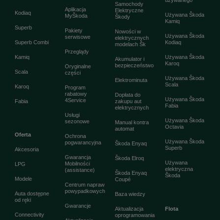
Samochody
Aplikacja
Elektryczne
Kodiaq
Używana Škoda
MyŠkoda
Škody
Kamiq
Superb
Pakiety
Nowości w
Używana Škoda
serwisowe
elektrycznych
Superb Combi
Kodiaq
modelach Šk
Przeglądy
Kamiq
Używana Škoda
Akumulator i
Karoq
bezpieczeństwo
Oryginalne
Scala
części
Używana Škoda
Elektrominuta
Scala
Karoq
Program
rabatowy
Dopłata do
Używana Škoda
4Service
Fabia
zakupu aut
Fabia
elektrycznych
Usługi
Używana Škoda
sezonowe
Manual kontra
Octavia
automat
Oferta
Ochrona
Używana Škoda
pogwarancyjna
Škoda Enyaq
Superb
Akcesoria
Gwarancja
Škoda Elroq
Używana
Mobilności
LPG
elektryczna
(assistance)
Škoda Enyaq
Škoda
Modele
Coupé
Centrum napraw
powypadkowych
Auta dostępne
Baza wiedzy
od ręki
Gwarancje
Aktualizacja
Flota
Connectivity
oprogramowania