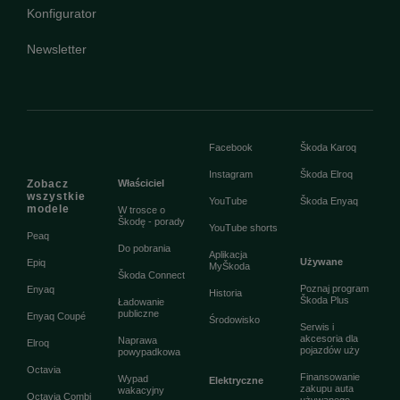
Konfigurator
Newsletter
Facebook
Škoda Karoq
Instagram
Škoda Elroq
Zobacz
Właściciel
wszystkie
YouTube
Škoda Enyaq
modele
W trosce o
Škodę - porady
YouTube shorts
Peaq
Do pobrania
Aplikacja
Używane
Epiq
MyŠkoda
Škoda Connect
Poznaj program
Enyaq
Historia
Škoda Plus
Ładowanie
publiczne
Enyaq Coupé
Środowisko
Serwis i
akcesoria dla
Naprawa
Elroq
pojazdów uży
powypadkowa
Octavia
Finansowanie
Wypad
Elektryczne
zakupu auta
wakacyjny
Octavia Combi
używanego