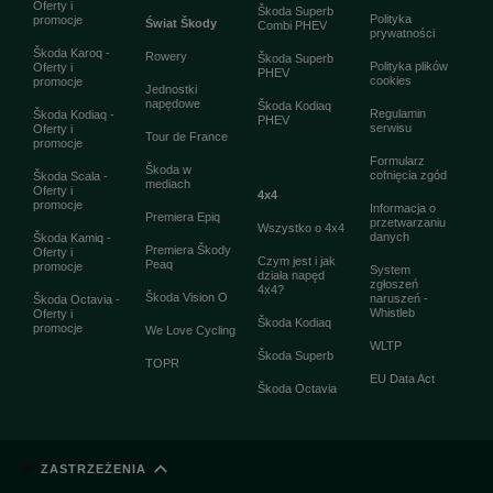
Oferty i
Škoda Superb
Polityka
promocje
Świat Škody
Combi PHEV
prywatności
Škoda Karoq -
Rowery
Škoda Superb
Polityka plików
Oferty i
PHEV
cookies
promocje
Jednostki
napędowe
Škoda Kodiaq
Regulamin
Škoda Kodiaq -
PHEV
serwisu
Oferty i
Tour de France
promocje
Formularz
Škoda w
cofnięcia zgód
Škoda Scala -
mediach
Oferty i
4x4
promocje
Informacja o
Premiera Epiq
przetwarzaniu
Wszystko o 4x4
danych
Škoda Kamiq -
Premiera Škody
Oferty i
Czym jest i jak
Peaq
promocje
System
działa napęd
zgłoszeń
4x4?
Škoda Vision O
naruszeń -
Škoda Octavia -
Whistleb
Oferty i
Škoda Kodiaq
promocje
We Love Cycling
WLTP
Škoda Superb
TOPR
EU Data Act
Škoda Octavia
ZASTRZEŻENIA