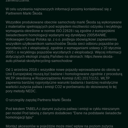
zamieszczania.
W celu uzyskania najnowszych informacji prosimy kontaktować się z
Partnerem Marki Škoda
Wszystkie produkowane obecnie samochody marki Škoda są wykonywane
z materiałów spełniających pod względem możliwości odzysku i recyklingu
wymagania określone w normie ISO 22628 i są zgodne z europejskimi
świadectwami homologacji wydanymi wg dyrektywy 2005/64/WE.
Volkswagen Group Polska sp. z o.o. podlega obowiązkowi zapewnienia
wszystkim użytkownikom samochodów Škoda sieci odbioru pojazdów po
wycofaniu ich z eksploatacji, zgodnie z wymaganiami ustawy z 20 stycznia
2005 r. o recyklingu pojazdów wycofanych z eksploatacji. Więcej informacji
dotyczących ekologii znajdą Państwo na stronach: https://www.skoda-
auto.pl/swiat-skody/recycling-samochodow
Od 1 września 2018 r. wszystkie nowe pojazdy wprowadzane do obrotu w
Unii Europejskiej muszą być badane i homologowane zgodnie z procedurą
WLTP określoną w Rozporządzeniu Komisji (UE) 2017/1151. WLTP
zapewnia bardziej rygorystyczne warunki badania i bardziej realistyczne
wartości zużycia paliwa i emisji CO2 w porównaniu do stosowanej to tej
pory metody NEDC.
O szczegóły zapytaj Partnera Marki Škoda
Pod tekstem TABELA z danymi zużycia paliwa i emisji w cyklu mieszanym
per model Pod tabelą z danymi dodatkowo "Dane na podstawie świadectw
homologacji typu"
Montaż akcesoriów w pojeździe może mieć wpływ na poziom zużycia