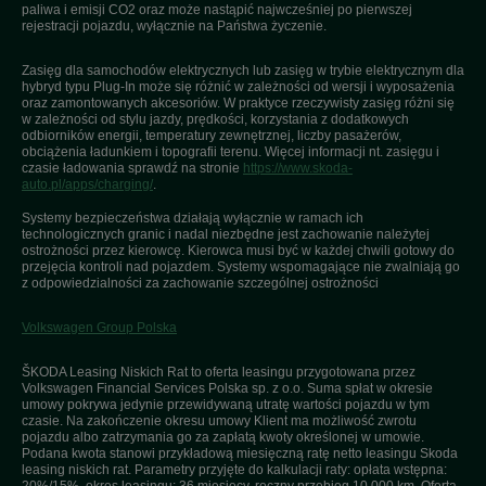
paliwa i emisji CO2 oraz może nastąpić najwcześniej po pierwszej
rejestracji pojazdu, wyłącznie na Państwa życzenie.
Zasięg dla samochodów elektrycznych lub zasięg w trybie elektrycznym dla
hybryd typu Plug-In może się różnić w zależności od wersji i wyposażenia
oraz zamontowanych akcesoriów. W praktyce rzeczywisty zasięg różni się
w zależności od stylu jazdy, prędkości, korzystania z dodatkowych
odbiorników energii, temperatury zewnętrznej, liczby pasażerów,
obciążenia ładunkiem i topografii terenu. Więcej informacji nt. zasięgu i
czasie ładowania sprawdź na stronie
https://www.skoda-
auto.pl/apps/charging/
.
Systemy bezpieczeństwa działają wyłącznie w ramach ich
technologicznych granic i nadal niezbędne jest zachowanie należytej
ostrożności przez kierowcę. Kierowca musi być w każdej chwili gotowy do
przejęcia kontroli nad pojazdem. Systemy wspomagające nie zwalniają go
z odpowiedzialności za zachowanie szczególnej ostrożności
Volkswagen Group Polska
ŠKODA Leasing Niskich Rat to oferta leasingu przygotowana przez
Volkswagen Financial Services Polska sp. z o.o. Suma spłat w okresie
umowy pokrywa jedynie przewidywaną utratę wartości pojazdu w tym
czasie. Na zakończenie okresu umowy Klient ma możliwość zwrotu
pojazdu albo zatrzymania go za zapłatą kwoty określonej w umowie.
Podana kwota stanowi przykładową miesięczną ratę netto leasingu Skoda
leasing niskich rat. Parametry przyjęte do kalkulacji raty: opłata wstępna:
20%/15%, okres leasingu: 36 miesięcy, roczny przebieg 10 000 km. Oferta