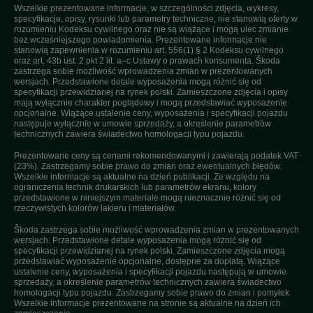
Wszelkie prezentowane informacje, w szczególności zdjęcia, wykresy,
specyfikacje, opisy, rysunki lub parametry techniczne, nie stanowią oferty w
rozumieniu Kodeksu cywilnego oraz nie są wiążące i mogą ulec zmianie
bez wcześniejszego powiadomienia. Prezentowane informacje nie
stanowią zapewnienia w rozumieniu art. 556(1) § 2 Kodeksu cywilnego
oraz art. 43b ust. 2 pkt 2 lit. a–c Ustawy o prawach konsumenta. Škoda
zastrzega sobie możliwość wprowadzenia zmian w prezentowanych
wersjach. Przedstawione detale wyposażenia mogą różnić się od
specyfikacji przewidzianej na rynek polski. Zamieszczone zdjęcia i opisy
mają wyłącznie charakter poglądowy i mogą przedstawiać wyposażenie
opcjonalne. Wiążące ustalenie ceny, wyposażenia i specyfikacji pojazdu
następuje wyłącznie w umowie sprzedaży, a określenie parametrów
technicznych zawiera świadectwo homologacji typu pojazdu.
Prezentowane ceny są cenami rekomendowanymi i zawierają podatek VAT
(23%). Zastrzegamy sobie prawo do zmian oraz ewentualnych błędów.
Wszelkie informacje są aktualne na dzień publikacji. Ze względu na
ograniczenia technik drukarskich lub parametrów ekranu, kolory
przedstawione w niniejszym materiale mogą nieznacznie różnić się od
rzeczywistych kolorów lakieru i materiałów.
Škoda zastrzega sobie możliwość wprowadzenia zmian w prezentowanych
wersjach. Przedstawione detale wyposażenia mogą różnić się od
specyfikacji przewidzianej na rynek polski. Zamieszczone zdjęcia mogą
przedstawiać wyposażenie opcjonalne, dostępne za dopłatą. Wiążące
ustalenie ceny, wyposażenia i specyfikacji pojazdu następują w umowie
sprzedaży, a określenie parametrów technicznych zawiera świadectwo
homologacji typu pojazdu. Zastrzegamy sobie prawo do zmian i pomyłek.
Wszelkie informacje prezentowane na stronie są aktualne na dzień ich