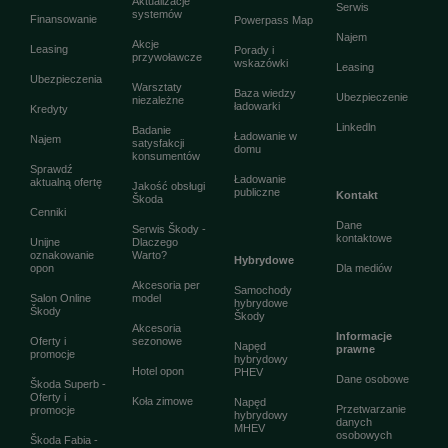
Aktualizacje
Serwis
systemów
Finansowanie
Powerpass Map
Najem
Akcje
Leasing
Porady i
przywoławcze
wskazówki
Leasing
Ubezpieczenia
Warsztaty
Baza wiedzy
Ubezpieczenie
niezależne
ładowarki
Kredyty
Linkedln
Badanie
Ładowanie w
Najem
satysfakcji
domu
konsumentów
Sprawdź
Ładowanie
aktualną ofertę
Jakość obsługi
publiczne
Kontakt
Škoda
Cenniki
Dane
Serwis Škody -
kontaktowe
Unijne
Dlaczego
oznakowanie
Warto?
Hybrydowe
opon
Dla mediów
Akcesoria per
Samochody
Salon Online
model
hybrydowe
Škody
Škody
Akcesoria
Informacje
Oferty i
sezonowe
Napęd
prawne
promocje
hybrydowy
Hotel opon
PHEV
Dane osobowe
Škoda Superb -
Oferty i
Koła zimowe
Napęd
Przetwarzanie
promocje
hybrydowy
danych
MHEV
osobowych
Škoda Fabia -