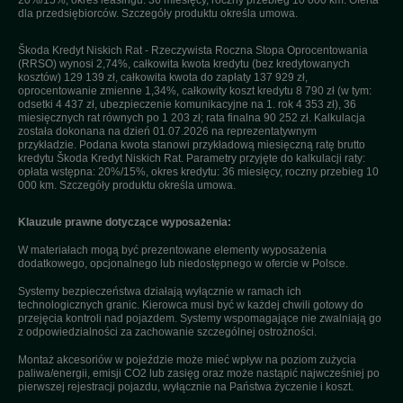
dla przedsiębiorców. Szczegóły produktu określa umowa.
Škoda Kredyt Niskich Rat - Rzeczywista Roczna Stopa Oprocentowania
(RRSO) wynosi 2,74%, całkowita kwota kredytu (bez kredytowanych
kosztów) 129 139 zł, całkowita kwota do zapłaty 137 929 zł,
oprocentowanie zmienne 1,34%, całkowity koszt kredytu 8 790 zł (w tym:
odsetki 4 437 zł, ubezpieczenie komunikacyjne na 1. rok 4 353 zł), 36
miesięcznych rat równych po 1 203 zł; rata finalna 90 252 zł. Kalkulacja
została dokonana na dzień 01.07.2026 na reprezentatywnym
przykładzie. Podana kwota stanowi przykładową miesięczną ratę brutto
kredytu Škoda Kredyt Niskich Rat. Parametry przyjęte do kalkulacji raty:
opłata wstępna: 20%/15%, okres kredytu: 36 miesięcy, roczny przebieg 10
000 km. Szczegóły produktu określa umowa.
Klauzule prawne dotyczące wyposażenia:
W materiałach mogą być prezentowane elementy wyposażenia
dodatkowego, opcjonalnego lub niedostępnego w ofercie w Polsce.
Systemy bezpieczeństwa działają wyłącznie w ramach ich
technologicznych granic. Kierowca musi być w każdej chwili gotowy do
przejęcia kontroli nad pojazdem. Systemy wspomagające nie zwalniają go
z odpowiedzialności za zachowanie szczególnej ostrożności.
Montaż akcesoriów w pojeździe może mieć wpływ na poziom zużycia
paliwa/energii, emisji CO2 lub zasięg oraz może nastąpić najwcześniej po
pierwszej rejestracji pojazdu, wyłącznie na Państwa życzenie i koszt.