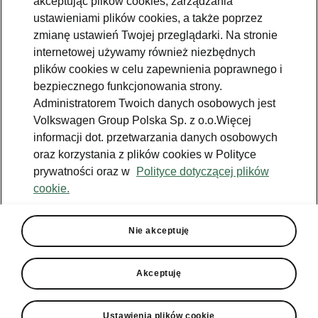
akceptując plików cookies, zarządzania
2024-09-17T13:42:16.135+00:00
ustawieniami plików cookies, a także poprzez
zmianę ustawień Twojej przeglądarki. Na stronie
Nowa Škoda Octavia jest już dostępna w
internetowej używamy również niezbędnych
limitowanej wersji wyposażenia – Business
plików cookies w celu zapewnienia poprawnego i
Edition. To idealny wybór między innymi dla
bezpiecznego funkcjonowania strony.
przedsiębiorców, którzy szukają pojazdu
Administratorem Twoich danych osobowych jest
skrojonego dla potrzeb biznesu. [
CENNIK
]
Volkswagen Group Polska Sp. z o.o.Więcej
informacji dot. przetwarzania danych osobowych
oraz korzystania z plików cookies w Polityce
prywatności oraz w
Polityce dotyczącej plików
cookie.
Warianty nadwozia
i napęd
Nie akceptuję
Nowa limitowana wersja modelu
Akceptuję
Octavia Business Edition dostępna
jest zarówno w nadwoziu Liftback jak
Ustawienia plików cookie