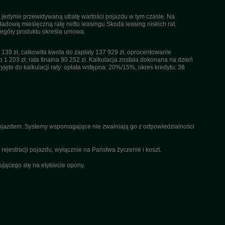
 jedynie przewidywaną utratę wartości pojazdu w tym czasie. Na
dową miesięczną ratę netto leasingu Skoda leasing niskich rat.
czegóły produktu określa umowa.
39 zł, całkowita kwota do zapłaty 137 929 zł, oprocentowanie
 1 203 zł; rata finalna 90 252 zł. Kalkulacja została dokonana na dzień
ęte do kalkulacji raty: opłata wstępna: 20%/15%, okres kredytu: 36
 pojazdem. Systemy wspomagające nie zwalniają go z odpowiedzialności
ejestracji pojazdu, wyłącznie na Państwa życzenie i koszt.
ącego się na etykiecie opony.