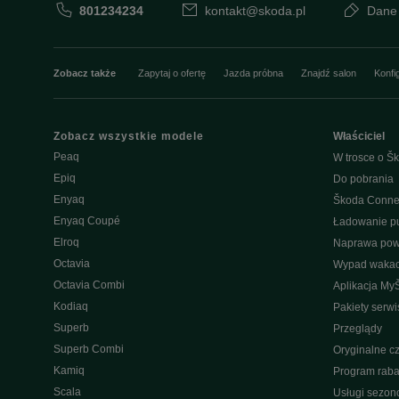
801234234
kontakt@skoda.pl
Dane
Zobacz także
Zapytaj o ofertę
Jazda próbna
Znajdź salon
Konfi
Zobacz wszystkie modele
Właściciel
Peaq
W trosce o Šk
Epiq
Do pobrania
Enyaq
Škoda Conne
Enyaq Coupé
Ładowanie pu
Elroq
Naprawa po
Octavia
Wypad wakac
Octavia Combi
Aplikacja My
Kodiaq
Pakiety serw
Superb
Przeglądy
Superb Combi
Oryginalne cz
Kamiq
Program raba
Scala
Usługi sezo