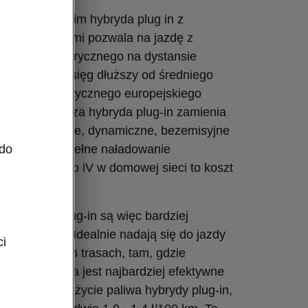
zede wszystkim hybryda plug in z
akumulatorami pozwala na jazdę z
m prądu elektrycznego na dystansie
metrów. To zasięg dłuższy od średniego
ebiegu statystycznego europejskiego
ym czasie nasza hybryda plug-in zamienia
ektryczne. Ciche, dynamiczne, bezemisyjne
 do
ardzo tanie. Pełne naładowanie
Škody Superb iV w domowej sieci to koszt
zł.
ą
. Hybrydy plug-in są więc bardziej
 uniwersalne. Idealnie nadają się do jazdy
ci
 na dłuższych trasach, tam, gdzie
cyjnego paliwa jest najbardziej efektywne
ć). Średnie zużycie paliwa hybrydy plug-in,