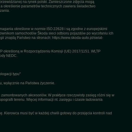
przewidzianej na rynek polski. Zamieszczone zdjęcia mogą
, a określenie parametrów technicznych zawiera świadectwo
zania.
agania określone w normie ISO 22628 i są zgodne z europejskimi
kownikom samochodów Škoda sieci odbioru pojazdów po wycofaniu ich
gii znajdą Państwo na stronach: https://www.skoda-auto.pl/swiat-
TP określoną w Rozporządzeniu Komisji (UE) 2017/1151. WLTP
etody NEDC.
logacji typu"
u, wyłącznie na Państwa życzenie.
az zamontowanych akcesoriów. W praktyce rzeczywisty zasięg różni się w
pografii terenu. Więcej informacji nt. zasięgu i czasie ładowania
. Kierowca musi być w każdej chwili gotowy do przejęcia kontroli nad