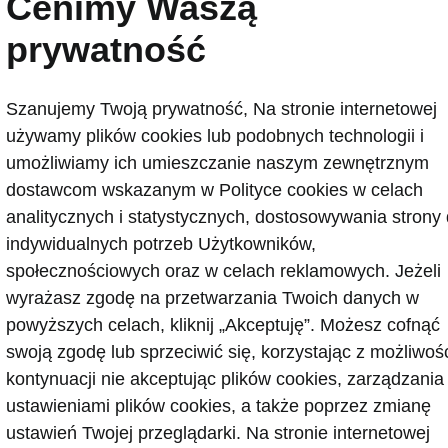
Cenimy Waszą
Mniej palą.
Pr
prywatność
naładowanymi 
wykorzystanie
Szanujemy Twoją prywatność, Na stronie internetowej
ponad 60 kilo
używamy plików cookies lub podobnych technologii i
dziennego prz
umożliwiamy ich umieszczanie naszym zewnętrznym
kierowcy. W t
dostawcom wskazanym w Polityce cookies w celach
się w auto el
analitycznych i statystycznych, dostosowywania strony
a w dodatku b
indywidualnych potrzeb Użytkowników,
akumulatorów 
społecznościowych oraz w celach reklamowych. Jeżeli
zaledwie ok. 8 
wyrażasz zgodę na przetwarzania Twoich danych w
Mniej szkodz
powyższych celach, kliknij „Akceptuję”. Możesz cofnąć
funkcjonalne i
swoją zgodę lub sprzeciwić się, korzystając z możliwoś
w mieście oraz
kontynuacji nie akceptując plików cookies, zarządzania
spalanie trady
ustawieniami plików cookies, a także poprzez zmianę
(stała prędkoś
ustawień Twojej przeglądarki. Na stronie internetowej