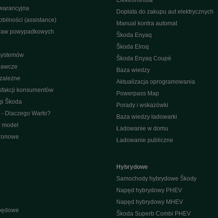
Elektrominuta
warancyjna
Dopłata do zakupu aut elektrycznych
bilności (assistance)
Manual kontra automat
raw powypadkowych
Škoda Enyaq
Škoda Elroq
 systemów
Škoda Enyaq Coupé
ławcze
Baza wiedzy
ezależne
Aktualizacja oprogramowania
sfakcji konsumentów
Powerpass Map
gi Škoda
Porady i wskazówki
 - Dlaczego Warto?
Baza wiedzy ładowarki
r model
Ładowanie w domu
ezonowe
Ładowanie publiczne
Hybrydowe
Samochody hybrydowe Škody
Napęd hybrydowy PHEV
Napęd hybrydowy MHEV
apędowe
Škoda Superb Combi PHEV