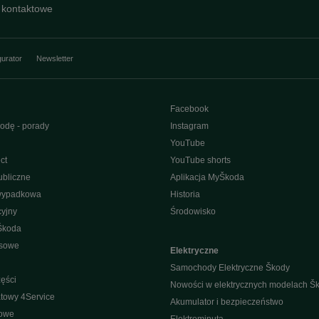
 kontaktowe
gurator
Newsletter
Facebook
odę - porady
Instagram
YouTube
ct
YouTube shorts
bliczne
Aplikacja MyŠkoda
wypadkowa
Historia
yjny
Środowisko
Škoda
isowe
Elektryczne
Samochody Elektryczne Škody
ęści
Nowości w elektrycznych modelach Š
towy 4Service
Akumulator i bezpieczeństwo
nowe