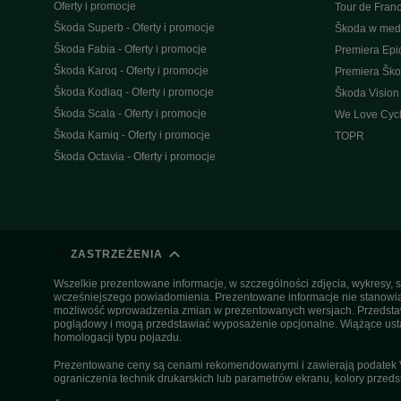
Oferty i promocje
Tour de Fran
Škoda Superb - Oferty i promocje
Škoda w med
Škoda Fabia - Oferty i promocje
Premiera Epi
Škoda Karoq - Oferty i promocje
Premiera Šk
Škoda Kodiaq - Oferty i promocje
Škoda Vision
Škoda Scala - Oferty i promocje
We Love Cycl
Škoda Kamiq - Oferty i promocje
TOPR
Škoda Octavia - Oferty i promocje
ZASTRZEŻENIA
Wszelkie prezentowane informacje, w szczególności zdjęcia, wykresy, s
wcześniejszego powiadomienia. Prezentowane informacje nie stanowią z
możliwość wprowadzenia zmian w prezentowanych wersjach. Przedstawio
poglądowy i mogą przedstawiać wyposażenie opcjonalne. Wiążące ustal
homologacji typu pojazdu.
Prezentowane ceny są cenami rekomendowanymi i zawierają podatek VA
ograniczenia technik drukarskich lub parametrów ekranu, kolory przeds