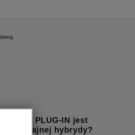
łówną.
hybryda PLUG-IN jest
od zwyczajnej hybrydy?