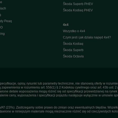
ce
Škoda Superb PHEV
iach
Škoda Kodiaq PHEV
q
ody Peaq
4x4
 O
Wszystko o 4x4
ing
Czym jest i jak działa napęd 4x4?
Škoda Kodiaq
Škoda Superb
Škoda Octavia
pecyfikacje, opisy, rysunki lub parametry techniczne, nie stanowią oferty w rozum
apewnienia w rozumieniu art. 556(1) § 2 Kodeksu cywilnego oraz art. 43b ust. 2 
ne detale wyposażenia mogą różnić się od specyfikacji przewidzianej na rynek p
enie ceny, wyposażenia i specyfikacji pojazdu następuje wyłącznie w umowie sp
T (23%). Zastrzegamy sobie prawo do zmian oraz ewentualnych błędów. Wszelkie 
tawione w niniejszym materiale mogą nieznacznie różnić się od rzeczywistych kolor