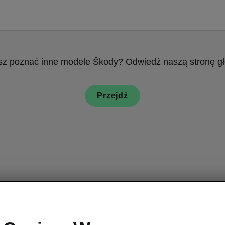
z poznać inne modele Škody? Odwiedź naszą stronę g
Przejdź
W czym 
lepsza 