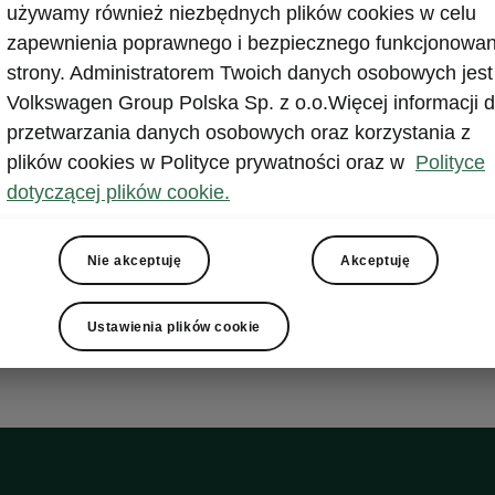
np. Škody Supe
używamy również niezbędnych plików cookies w celu
koszt zaledwie
zapewnienia poprawnego i bezpiecznego funkcjonowan
mniejsza emis
strony. Administratorem Twoich danych osobowych jest
Volkswagen Group Polska Sp. z o.o.Więcej informacji d
Mniej kosztuj
przetwarzania danych osobowych oraz korzystania z
plug-in to dw
plików cookies w Polityce prywatności oraz w
Polityce
samochodzie s
dotyczącej plików cookie.
niektórych mi
udogodnień, n
ponosząc przy
Nie akceptuję
Akceptuję
tradycyjnych 
skorzystać.
Ustawienia plików cookie