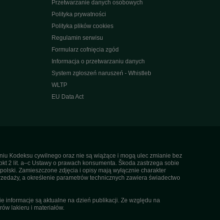
Przetwarzanie danych osobowych
Polityka prywatności
Polityka plików cookies
Regulamin serwisu
Formularz cofnięcia zgód
Informacja o przetwarzaniu danych
System zgłoszeń naruszeń - Whistleb
WLTP
EU Data Act
ieniu Kodeksu cywilnego oraz nie są wiążące i mogą ulec zmianie bez
pkt 2 lit. a–c Ustawy o prawach konsumenta. Škoda zastrzega sobie
olski. Zamieszczone zdjęcia i opisy mają wyłącznie charakter
rzedaży, a określenie parametrów technicznych zawiera świadectwo
informacje są aktualne na dzień publikacji. Ze względu na
ów lakieru i materiałów.