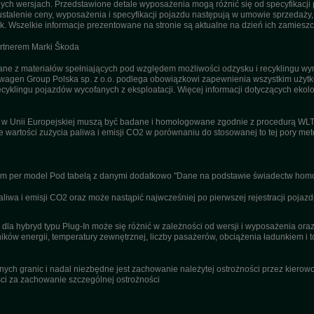
h wersjach. Przedstawione detale wyposażenia mogą różnić się od specyfikacji 
stalenie ceny, wyposażenia i specyfikacji pojazdu następują w umowie sprzedaży
. Wszelkie informacje prezentowane na stronie są aktualne na dzień ich zamieszc
artnerem Marki Škoda
 z materiałów spełniających pod względem możliwości odzysku i recyklingu wym
agen Group Polska sp. z o.o. podlega obowiązkowi zapewnienia wszystkim użyt
ecyklingu pojazdów wycofanych z eksploatacji. Więcej informacji dotyczących ekolo
u w Unii Europejskiej muszą być badane i homologowane zgodnie z procedurą WL
ne wartości zużycia paliwa i emisji CO2 w porównaniu do stosowanej to tej pory m
nym per model Pod tabelą z danymi dodatkowo "Dane na podstawie świadectw homo
wa i emisji CO2 oraz może nastąpić najwcześniej po pierwszej rejestracji pojazd
dla hybryd typu Plug-In może się różnić w zależności od wersji i wyposażenia or
ików energii, temperatury zewnętrznej, liczby pasażerów, obciążenia ładunkiem i to
ch granic i nadal niezbędne jest zachowanie należytej ostrożności przez kierowcę
i za zachowanie szczególnej ostrożności