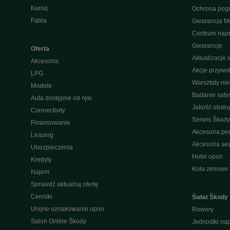
Karoq
Ochrona pog
Fabia
Gwarancja Mo
Centrum nap
Gwarancje
Oferta
Aktualizacje
Akcesoria
Akcje przywo
LPG
Warsztaty ni
Modele
Badanie saty
Auta dostępne od ręki
Jakość obsłu
Connectivity
Serwis Škody
Finansowanie
Akcesoria pe
Leasing
Akcesoria s
Ubezpieczenia
Hotel opon
Kredyty
Koła zimowe
Najem
Sprawdź aktualną ofertę
Cenniki
Świat Škody
Unijne oznakowanie opon
Rowery
Salon Online Škody
Jednostki n