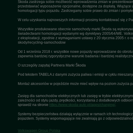
Škoda zastrzega sobie możliwość wprowadzenia zmian w prezentowanyc
przedstawiać wyposażenie opcjonalne, dostępne za dopłatą. Wiążące u
homologacji typu pojazdu. Zastrzegamy sobie prawo do zmian i pomyłek
W celu uzyskania najnowszych informacji prosimy kontaktować się z P
Wszystkie produkowane obecnie samochody marki Škoda są wykonywane
świadectwami homologacji wydanymi wg dyrektywy 2005/64/WE. Volksw
z eksploatacji, zgodnie z wymaganiami ustawy z 20 stycznia 2005 r. o r
skody/recycling-samochodow
Od 1 września 2018 r. wszystkie nowe pojazdy wprowadzane do obrot
zapewnia bardziej rygorystyczne warunki badania i bardziej realistycz
O szczegóły zapytaj Partnera Marki Škoda
Pod tekstem TABELA z danymi zużycia paliwa i emisji w cyklu miesza
Montaż akcesoriów w pojeździe może mieć wpływ na poziom zużycia pali
Zasięg dla samochodów elektrycznych lub zasięg w trybie elektrycznym 
zależności od stylu jazdy, prędkości, korzystania z dodatkowych odbiorn
sprawdź na stronie
https://www.skoda-auto.pl/apps/charging/
.
Systemy bezpieczeństwa działają wyłącznie w ramach ich technologiczny
pojazdem. Systemy wspomagające nie zwalniają go z odpowiedzialnośc
Volkswagen Group Polska