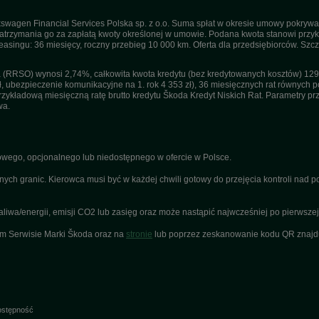
swagen Financial Services Polska sp. z o.o. Suma spłat w okresie umowy pokrywa
trzymania go za zapłatą kwoty określonej w umowie. Podana kwota stanowi przykła
 leasingu: 36 miesięcy, roczny przebieg 10 000 km. Oferta dla przedsiębiorców. Sz
(RRSO) wynosi 2,74%, całkowita kwota kredytu (bez kredytowanych kosztów) 129 1
ł, ubezpieczenie komunikacyjne na 1. rok 4 353 zł), 36 miesięcznych rat równych po
kładową miesięczną ratę brutto kredytu Škoda Kredyt Niskich Rat. Parametry przyj
wa.
ego, opcjonalnego lub niedostępnego w ofercie w Polsce.
nych granic. Kierowca musi być w każdej chwili gotowy do przejęcia kontroli nad
a/energii, emisji CO2 lub zasięg oraz może nastąpić najwcześniej po pierwszej r
ym Serwisie Marki Škoda oraz na
stronie
lub poprzez zeskanowanie kodu QR znajduj
stępność