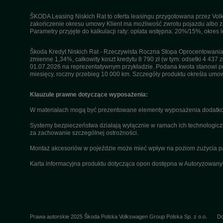
ŠKODA Leasing Niskich Rat to oferta leasingu przygotowana przez Volk
zakończenie okresu umowy Klient ma możliwość zwrotu pojazdu albo za
Parametry przyjęte do kalkulacji raty: opłata wstępna: 20%/15%, okres
Škoda Kredyt Niskich Rat - Rzeczywista Roczna Stopa Oprocentowania 
zmienne 1,34%, całkowity koszt kredytu 8 790 zł (w tym: odsetki 4 437 z
01.07.2026 na reprezentatywnym przykładzie. Podana kwota stanowi przy
miesięcy, roczny przebieg 10 000 km. Szczegóły produktu określa umo
Klauzule prawne dotyczące wyposażenia:
W materiałach mogą być prezentowane elementy wyposażenia dodatkow
Systemy bezpieczeństwa działają wyłącznie w ramach ich technologicz
za zachowanie szczególnej ostrożności.
Montaż akcesoriów w pojeździe może mieć wpływ na poziom zużycia paliw
Karta informacyjna produktu dotycząca opon dostępna w Autoryzowan
Prawa autorskie 2025 Škoda Polska Volkswagen Group Polska Sp. z o.o.
Do