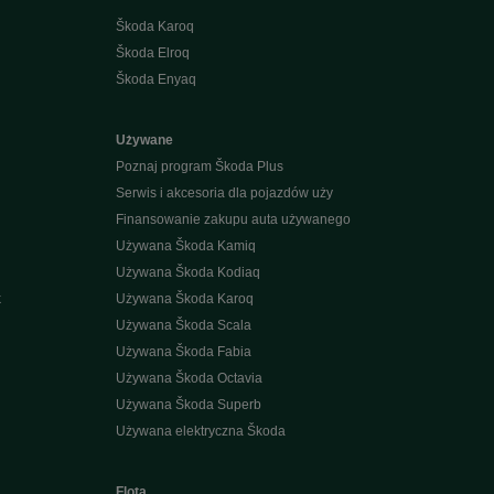
Škoda Karoq
Škoda Elroq
Škoda Enyaq
Używane
Poznaj program Škoda Plus
Serwis i akcesoria dla pojazdów uży
Finansowanie zakupu auta używanego
Używana Škoda Kamiq
Używana Škoda Kodiaq
k
Używana Škoda Karoq
Używana Škoda Scala
Używana Škoda Fabia
Używana Škoda Octavia
Używana Škoda Superb
Używana elektryczna Škoda
Flota