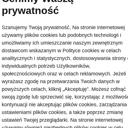
prywatność
Szanujemy Twoją prywatność, Na stronie internetowej
używamy plików cookies lub podobnych technologii i
umożliwiamy ich umieszczanie naszym zewnętrznym
dostawcom wskazanym w Polityce cookies w celach
analitycznych i statystycznych, dostosowywania strony
ieczeństwo bez kompromisów
indywidualnych potrzeb Użytkowników,
społecznościowych oraz w celach reklamowych. Jeżeli
anie uniwersalnej platformy A0 MQB w nowym modelu 
wyrażasz zgodę na przetwarzania Twoich danych w
o na stworzenie innowacyjnego i rewolucyjnego pojazdu,
powyższych celach, kliknij „Akceptuję”. Możesz cofnąć
nego w zaawansowane rozwiązania technologiczne i s
swoją zgodę lub sprzeciwić się, korzystając z możliwoś
nia kierowcy znane do tej pory z aut klasy premium. 
kontynuacji nie akceptując plików cookies, zarządzania
dnosi prestiż samochodów z segmentu A, gwarantując n
ustawieniami plików cookies, a także poprzez zmianę
y bezpieczeństwa podczas jazdy – mówi Christian Strub
ustawień Twojej przeglądarki. Na stronie internetowej
arządu Škoda ds. rozwoju technologii.
używamy również niezbędnych plików cookies w celu