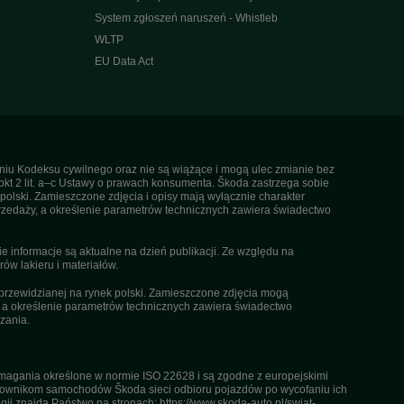
System zgłoszeń naruszeń - Whistleb
WLTP
EU Data Act
ieniu Kodeksu cywilnego oraz nie są wiążące i mogą ulec zmianie bez
pkt 2 lit. a–c Ustawy o prawach konsumenta. Škoda zastrzega sobie
olski. Zamieszczone zdjęcia i opisy mają wyłącznie charakter
rzedaży, a określenie parametrów technicznych zawiera świadectwo
informacje są aktualne na dzień publikacji. Ze względu na
ów lakieru i materiałów.
przewidzianej na rynek polski. Zamieszczone zdjęcia mogą
, a określenie parametrów technicznych zawiera świadectwo
zania.
agania określone w normie ISO 22628 i są zgodne z europejskimi
kownikom samochodów Škoda sieci odbioru pojazdów po wycofaniu ich
gii znajdą Państwo na stronach: https://www.skoda-auto.pl/swiat-