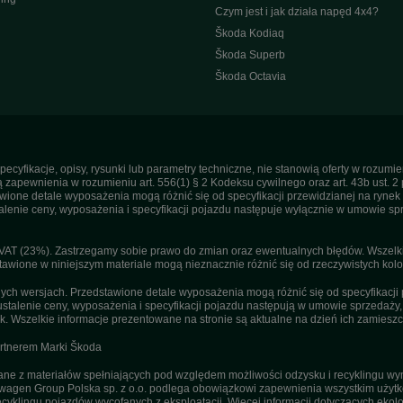
Czym jest i jak działa napęd 4x4?
Škoda Kodiaq
Škoda Superb
Škoda Octavia
pecyfikacje, opisy, rysunki lub parametry techniczne, nie stanowią oferty w rozum
apewnienia w rozumieniu art. 556(1) § 2 Kodeksu cywilnego oraz art. 43b ust. 2 
ne detale wyposażenia mogą różnić się od specyfikacji przewidzianej na rynek p
enie ceny, wyposażenia i specyfikacji pojazdu następuje wyłącznie w umowie sp
T (23%). Zastrzegamy sobie prawo do zmian oraz ewentualnych błędów. Wszelkie 
tawione w niniejszym materiale mogą nieznacznie różnić się od rzeczywistych kolor
h wersjach. Przedstawione detale wyposażenia mogą różnić się od specyfikacji 
stalenie ceny, wyposażenia i specyfikacji pojazdu następują w umowie sprzedaży
. Wszelkie informacje prezentowane na stronie są aktualne na dzień ich zamieszc
artnerem Marki Škoda
 z materiałów spełniających pod względem możliwości odzysku i recyklingu wym
agen Group Polska sp. z o.o. podlega obowiązkowi zapewnienia wszystkim użyt
ecyklingu pojazdów wycofanych z eksploatacji. Więcej informacji dotyczących ekolo