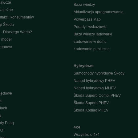
ławcze
Baza wiedzy
ezależne
Aktualizacja oprogramowania
sfakcji konsumentów
Powerpass Map
gi Škoda
Porady i wskazówki
 - Dlaczego Warto?
Baza wiedzy ładowarki
r model
Ładowanie w domu
ezonowe
Ładowanie publiczne
Hybrydowe
Samochody hybrydowe Škody
Napęd hybrydowy PHEV
Napęd hybrydowy MHEV
apędowe
Škoda Superb Combi PHEV
ce
Škoda Superb PHEV
iach
Škoda Kodiaq PHEV
q
ody Peaq
4x4
 O
Wszystko o 4x4
ing