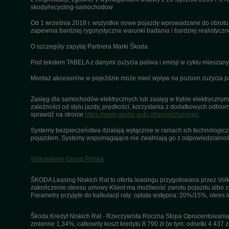
skody/recycling-samochodow
Od 1 września 2018 r. wszystkie nowe pojazdy wprowadzane do obrot
zapewnia bardziej rygorystyczne warunki badania i bardziej realistycz
O szczegóły zapytaj Partnera Marki Škoda
Pod tekstem TABELA z danymi zużycia paliwa i emisji w cyklu miesza
Montaż akcesoriów w pojeździe może mieć wpływ na poziom zużycia pali
Zasięg dla samochodów elektrycznych lub zasięg w trybie elektrycznym 
zależności od stylu jazdy, prędkości, korzystania z dodatkowych odbiorn
sprawdź na stronie
https://www.skoda-auto.pl/apps/charging/
.
Systemy bezpieczeństwa działają wyłącznie w ramach ich technologiczny
pojazdem. Systemy wspomagające nie zwalniają go z odpowiedzialnośc
Volkswagen Group Polska
ŠKODA Leasing Niskich Rat to oferta leasingu przygotowana przez Volk
zakończenie okresu umowy Klient ma możliwość zwrotu pojazdu albo za
Parametry przyjęte do kalkulacji raty: opłata wstępna: 20%/15%, okres
Škoda Kredyt Niskich Rat - Rzeczywista Roczna Stopa Oprocentowania 
zmienne 1,34%, całkowity koszt kredytu 8 790 zł (w tym: odsetki 4 437 z