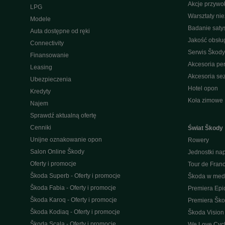
Akcje przywo
LPG
Warsztaty ni
Modele
Badanie saty
Auta dostępne od ręki
Jakość obsłu
Connectivity
Serwis Škody
Finansowanie
Akcesoria pe
Leasing
Akcesoria s
Ubezpieczenia
Hotel opon
Kredyty
Koła zimowe
Najem
Sprawdź aktualną ofertę
Cenniki
Świat Škody
Unijne oznakowanie opon
Rowery
Salon Online Škody
Jednostki n
Oferty i promocje
Tour de Fran
Škoda Superb - Oferty i promocje
Škoda w med
Škoda Fabia - Oferty i promocje
Premiera Epi
Škoda Karoq - Oferty i promocje
Premiera Šk
Škoda Kodiaq - Oferty i promocje
Škoda Vision
Škoda Scala - Oferty i promocje
We Love Cycl