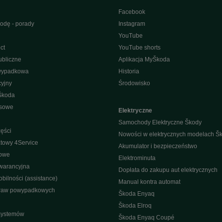
Facebook
odę - porady
Instagram
YouTube
ct
YouTube shorts
bliczne
Aplikacja MyŠkoda
wypadkowa
Historia
yjny
Środowisko
Škoda
isowe
Elektryczne
Samochody Elektryczne Škody
ęści
Nowości w elektrycznych modelach Š
towy 4Service
Akumulator i bezpieczeństwo
nowe
Elektrominuta
warancyjna
Dopłata do zakupu aut elektrycznych
bilności (assistance)
Manual kontra automat
raw powypadkowych
Škoda Enyaq
Škoda Elroq
 systemów
Škoda Enyaq Coupé