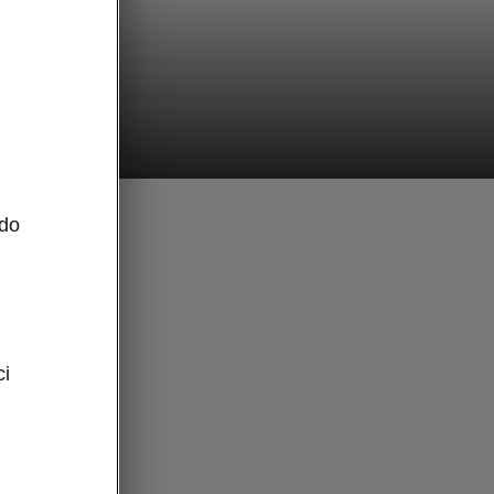
 do
Škody
ystemy
ci
Nowa
ajwyższe
e,