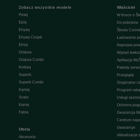
Zobacz wszystkie modele
Właściciel
Peaq
W trosce o Šk
Epiq
Do pobrania
Enyaq
Škoda Conne
Enyaq Coupé
Ładowanie pu
Elroq
Naprawa po
Octavia
Wypad wakac
Octavia Combi
Aplikacja My
Kodiaq
Pakiety serw
Superb
Przeglądy
Superb Combi
Oryginalne cz
Kamiq
Program raba
Scala
Usługi sezo
Karoq
Ochrona pog
Fabia
Gwarancja Mo
Centrum nap
Gwarancje
Oferta
Aktualizacje
Akcesoria