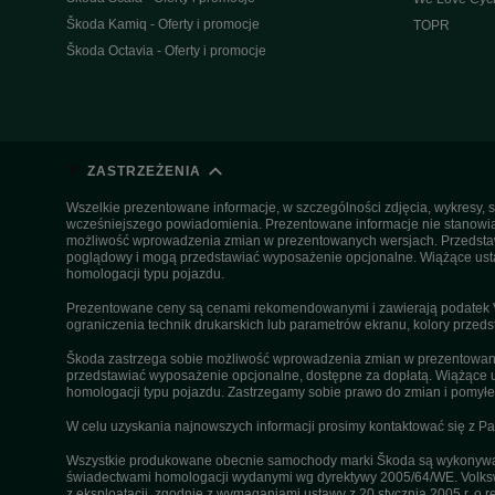
Škoda Kamiq - Oferty i promocje
TOPR
Škoda Octavia - Oferty i promocje
ZASTRZEŻENIA
Wszelkie prezentowane informacje, w szczególności zdjęcia, wykresy, s
wcześniejszego powiadomienia. Prezentowane informacje nie stanowią z
możliwość wprowadzenia zmian w prezentowanych wersjach. Przedstawio
poglądowy i mogą przedstawiać wyposażenie opcjonalne. Wiążące ustal
homologacji typu pojazdu.
Prezentowane ceny są cenami rekomendowanymi i zawierają podatek VA
ograniczenia technik drukarskich lub parametrów ekranu, kolory przeds
Škoda zastrzega sobie możliwość wprowadzenia zmian w prezentowanyc
przedstawiać wyposażenie opcjonalne, dostępne za dopłatą. Wiążące u
homologacji typu pojazdu. Zastrzegamy sobie prawo do zmian i pomyłek
W celu uzyskania najnowszych informacji prosimy kontaktować się z P
Wszystkie produkowane obecnie samochody marki Škoda są wykonywane
świadectwami homologacji wydanymi wg dyrektywy 2005/64/WE. Volksw
z eksploatacji, zgodnie z wymaganiami ustawy z 20 stycznia 2005 r. o r