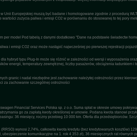
u w Unii Europejskiej muszą być badane i homologowane zgodnie z procedurą WL
ne wartości zużycia paliwa i emisji CO2 w porównaniu do stosowanej to tej pory m
nym per model Pod tabelą z danymi dodatkowo "Dane na podstawie świadectw homo
wa i emisji CO2 oraz może nastąpić najwcześniej po pierwszej rejestracji pojazd
dla hybryd typu Plug-In może się różnić w zależności od wersji i wyposażenia or
ików energii, temperatury zewnętrznej, liczby pasażerów, obciążenia ładunkiem i to
ch granic i nadal niezbędne jest zachowanie należytej ostrożności przez kierowcę
i za zachowanie szczególnej ostrożności
swagen Financial Services Polska sp. z o.o. Suma spłat w okresie umowy pokrywa
trzymania go za zapłatą kwoty określonej w umowie. Podana kwota stanowi przykła
 leasingu: 36 miesięcy, roczny przebieg 10 000 km. Oferta dla przedsiębiorców. Sz
(RRSO) wynosi 2,74%, całkowita kwota kredytu (bez kredytowanych kosztów) 129 1
ł, ubezpieczenie komunikacyjne na 1. rok 4 353 zł), 36 miesięcznych rat równych po