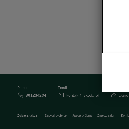
Pomoc
Email
801234234
kontakt@skoda.pl
Dane
Zobacz także
Zapytaj o ofertę
Jazda próbna
Znajdź salon
Konfi