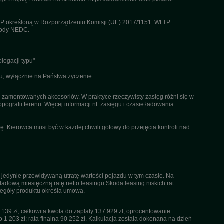
TP określoną w Rozporządzeniu Komisji (UE) 2017/1151. WLTP
etody NEDC.
logacji typu"
u, wyłącznie na Państwa życzenie.
az zamontowanych akcesoriów. W praktyce rzeczywisty zasięg różni się w
pografii terenu. Więcej informacji nt. zasięgu i czasie ładowania
. Kierowca musi być w każdej chwili gotowy do przejęcia kontroli nad
 jedynie przewidywaną utratę wartości pojazdu w tym czasie. Na
dową miesięczną ratę netto leasingu Skoda leasing niskich rat.
czegóły produktu określa umowa.
39 zł, całkowita kwota do zapłaty 137 929 zł, oprocentowanie
 1 203 zł; rata finalna 90 252 zł. Kalkulacja została dokonana na dzień