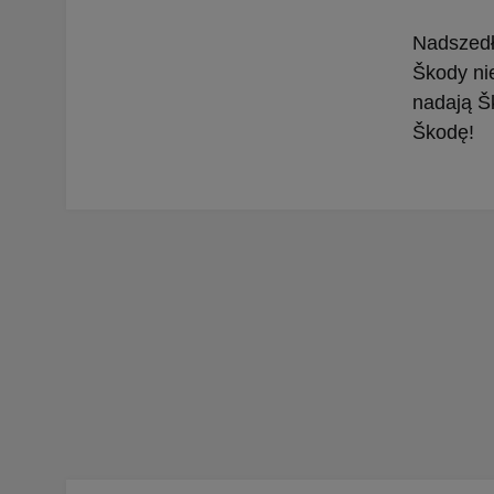
Nadszedł 
Škody nie
nadają Š
Škodę!