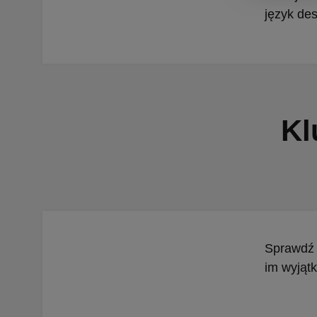
język des
Kl
Sprawdź 
im wyjątk