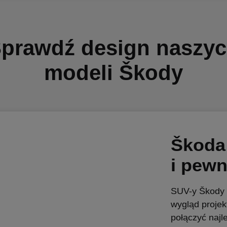
prawdź design naszy
modeli Škody
Škoda 
i pewn
SUV-y Škody 
wygląd projek
połączyć najl