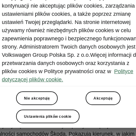
iepowtarzalne projekty. Dowiedz się więcej na ten temat
kontynuacji nie akceptując plików cookies, zarządzania
 się z całym procesem tworzenia nowego pojazdu, a
ustawieniami plików cookies, a także poprzez zmianę
jemy, że już zawsze będziesz patrzeć na Škodę w wyją
ustawień Twojej przeglądarki. Na stronie internetowej
używamy również niezbędnych plików cookies w celu
zapewnienia poprawnego i bezpiecznego funkcjonowan
strony. Administratorem Twoich danych osobowych jest
Volkswagen Group Polska Sp. z o.o.Więcej informacji d
przetwarzania danych osobowych oraz korzystania z
zekształcanie pomysłó
plików cookies w Polityce prywatności oraz w
Polityce
dotyczącej plików cookie.
rzeczywistość
Nie akceptuję
Akceptuję
Ustawienia plików cookie
ojekty są zmaterializowanymi pomysłami projektantów i
alności samochodów Škoda. Pokazują kierunek, w jakim