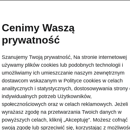
Cenimy Waszą
prywatność
cej niż pierwsze wraż
Szanujemy Twoją prywatność, Na stronie internetowej
używamy plików cookies lub podobnych technologii i
umożliwiamy ich umieszczanie naszym zewnętrznym
dostawcom wskazanym w Polityce cookies w celach
analitycznych i statystycznych, dostosowywania strony
e jest czymś więcej niż tylko łączeniem poszczególnych
indywidualnych potrzeb Użytkowników,
w. To tworzenie wartości i nadawanie znaczenia. Właśni
społecznościowych oraz w celach reklamowych. Jeżeli
aszych samochodów nie ogranicza się tylko do pierwsze
wyrażasz zgodę na przetwarzania Twoich danych w
. Zainspirowani ponad 120-letnim doświadczeniem i ciąg
powyższych celach, kliknij „Akceptuję”. Możesz cofnąć
ami, dostarczamy emocje, a zarazem funkcjonalność wy
swoją zgodę lub sprzeciwić się, korzystając z możliwoś