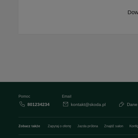
Dowi
Pomoc
Email
801234234
kontakt@skoda.pl
Dane
Zobacz także
Zapytaj o ofertę
Jazda próbna
Znajdź salon
Konfi