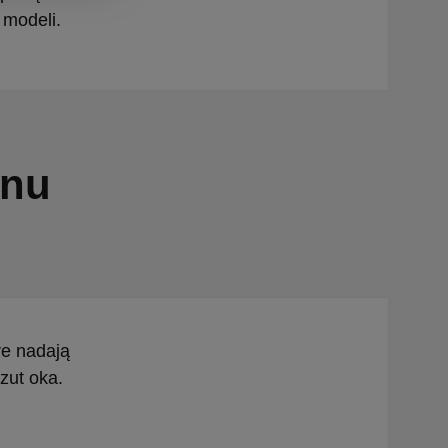
 modeli.
gnu
re nadają
zut oka.