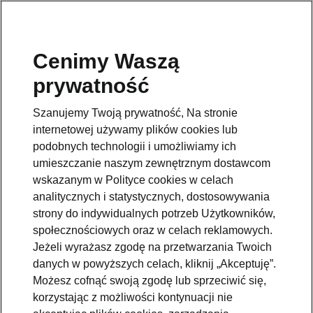
Cenimy Waszą
prywatność
This page is a supplementary page of the opening page.
Click the button to get back.
Szanujemy Twoją prywatność, Na stronie
internetowej używamy plików cookies lub
Get back to the opening page.
podobnych technologii i umożliwiamy ich
umieszczanie naszym zewnętrznym dostawcom
wskazanym w Polityce cookies w celach
analitycznych i statystycznych, dostosowywania
strony do indywidualnych potrzeb Użytkowników,
społecznościowych oraz w celach reklamowych.
Jeżeli wyrażasz zgodę na przetwarzania Twoich
danych w powyższych celach, kliknij „Akceptuję”.
Możesz cofnąć swoją zgodę lub sprzeciwić się,
MyŠkoda App
korzystając z możliwości kontynuacji nie
Klimatyzacja