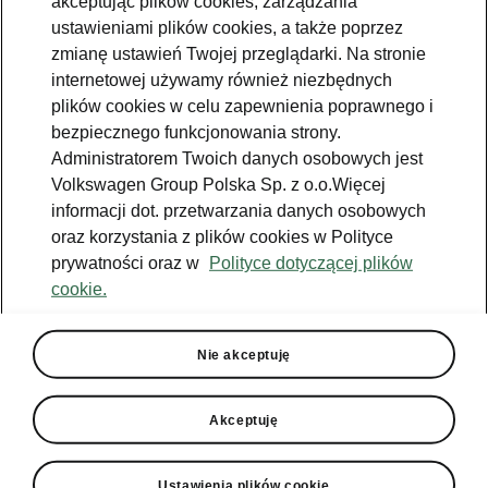
akceptując plików cookies, zarządzania
ustawieniami plików cookies, a także poprzez
zmianę ustawień Twojej przeglądarki. Na stronie
Ogrzewanie postojowe – pojazdy z
internetowej używamy również niezbędnych
silnikiem spalinowym
plików cookies w celu zapewnienia poprawnego i
bezpiecznego funkcjonowania strony.
• W pojazdach spalinowych wyposażonych w
Administratorem Twoich danych osobowych jest
dodatkową nagrzewnicę możesz uruchomić
Volkswagen Group Polska Sp. z o.o.Więcej
ogrzewanie zdalnie oraz dostosować
informacji dot. przetwarzania danych osobowych
ustawienia czasu pracy.
oraz korzystania z plików cookies w Polityce
prywatności oraz w
Polityce dotyczącej plików
cookie.
Nie akceptuję
Akceptuję
Ustawienia plików cookie