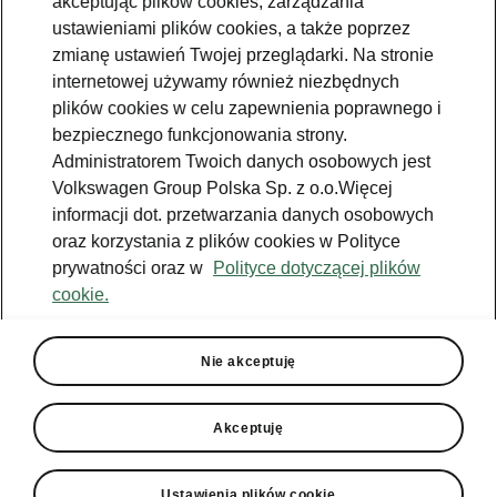
akceptując plików cookies, zarządzania
ustawieniami plików cookies, a także poprzez
zmianę ustawień Twojej przeglądarki. Na stronie
internetowej używamy również niezbędnych
plików cookies w celu zapewnienia poprawnego i
bezpiecznego funkcjonowania strony.
Administratorem Twoich danych osobowych jest
Volkswagen Group Polska Sp. z o.o.Więcej
informacji dot. przetwarzania danych osobowych
oraz korzystania z plików cookies w Polityce
prywatności oraz w
Polityce dotyczącej plików
cookie.
Moc energii elektrycznej
Pojazdy z napędem akumulatorowo-
Nie akceptuję
elektrycznym wykorzystują do napędu
wyłącznie silniki elektryczne. Energia
Akceptuję
elektryczna jest pobierana głównie z punktów
ładowania i magazynowana czyli wydajnych
akumulatorów. Główne zalety pojazdów
Ustawienia plików cookie