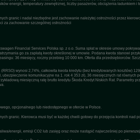
ików energii, temperatury zewnętrznej, liczby pasażerów, obciążenia ładunkiem i to
ch granic i nadal niezbędne jest zachowanie należytej ostrożności przez kierowcę
i za zachowanie szczególnej ostrożności
swagen Financial Services Polska sp. z o.o. Suma spłat w okresie umowy pokrywa
trzymania go za zapłatą kwoty określonej w umowie. Podana kwota stanowi przykła
 leasingu: 36 miesięcy, roczny przebieg 10 000 km. Oferta dla przedsiębiorców. Sz
(RRSO) wynosi 2,74%, całkowita kwota kredytu (bez kredytowanych kosztów) 129 1
ł, ubezpieczenie komunikacyjne na 1. rok 4 353 zł), 36 miesięcznych rat równych po
kładową miesięczną ratę brutto kredytu Škoda Kredyt Niskich Rat. Parametry przyj
wa.
ego, opcjonalnego lub niedostępnego w ofercie w Polsce.
nych granic. Kierowca musi być w każdej chwili gotowy do przejęcia kontroli nad
a/energii, emisji CO2 lub zasięg oraz może nastąpić najwcześniej po pierwszej r