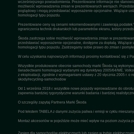
wcześniejszego powiadomienia. Prezentowane informacje nie stanowią z
możliwość wprowadzenia zmian w prezentowanych wersjach. Przedstawio
poglądowy i mogą przedstawiać wyposażenie opcjonalne. Wiążące ustal
homologacji typu pojazdu.
Prezentowane ceny są cenami rekomendowanymi i zawierają podatek VA
ograniczenia technik drukarskich lub parametrów ekranu, kolory przeds
Škoda zastrzega sobie możliwość wprowadzenia zmian w prezentowanyc
przedstawiać wyposażenie opcjonalne, dostępne za dopłatą. Wiążące u
homologacji typu pojazdu. Zastrzegamy sobie prawo do zmian i pomyłek
W celu uzyskania najnowszych informacji prosimy kontaktować się z P
Wszystkie produkowane obecnie samochody marki Škoda są wykonywane
świadectwami homologacji wydanymi wg dyrektywy 2005/64/WE. Volksw
z eksploatacji, zgodnie z wymaganiami ustawy z 20 stycznia 2005 r. o r
skody/recycling-samochodow
Od 1 września 2018 r. wszystkie nowe pojazdy wprowadzane do obrot
zapewnia bardziej rygorystyczne warunki badania i bardziej realistycz
O szczegóły zapytaj Partnera Marki Škoda
Pod tekstem TABELA z danymi zużycia paliwa i emisji w cyklu miesza
Montaż akcesoriów w pojeździe może mieć wpływ na poziom zużycia pali
Zasięg dla samochodów elektrycznych lub zasięg w trybie elektrycznym 