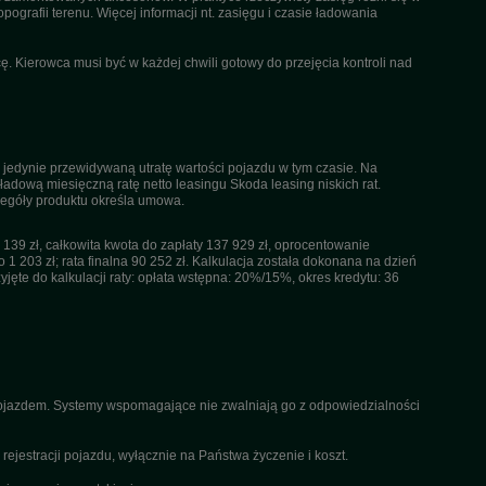
pografii terenu. Więcej informacji nt. zasięgu i czasie ładowania
. Kierowca musi być w każdej chwili gotowy do przejęcia kontroli nad
 jedynie przewidywaną utratę wartości pojazdu w tym czasie. Na
dową miesięczną ratę netto leasingu Skoda leasing niskich rat.
czegóły produktu określa umowa.
39 zł, całkowita kwota do zapłaty 137 929 zł, oprocentowanie
 1 203 zł; rata finalna 90 252 zł. Kalkulacja została dokonana na dzień
ęte do kalkulacji raty: opłata wstępna: 20%/15%, okres kredytu: 36
 pojazdem. Systemy wspomagające nie zwalniają go z odpowiedzialności
ejestracji pojazdu, wyłącznie na Państwa życzenie i koszt.