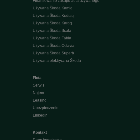
Finansowanie zakupu auta używanego
Używana Škoda Kamiq
Używana Škoda Kodiaq
k
Używana Škoda Karoq
Używana Škoda Scala
Używana Škoda Fabia
Używana Škoda Octavia
Używana Škoda Superb
Używana elektryczna Škoda
Flota
Serwis
Najem
Leasing
Ubezpieczenie
Linkedln
Kontakt