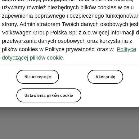
używamy również niezbędnych plików cookies w celu
ymalna przyczepność
zapewnienia poprawnego i bezpiecznego funkcjonowan
strony. Administratorem Twoich danych osobowych jest
h o różnej nawierzchni, np. suchy asfalt z jednej strony 
Volkswagen Group Polska Sp. z o.o.Więcej informacji d
drugiej, docenisz elektroniczną blokadę mechanizmu róż
przetwarzania danych osobowych oraz korzystania z
śli elektroniczny moduł sterujący wykryje, że jedno z k
plików cookies w Polityce prywatności oraz w
Polityce
 zwiększa ciśnienie w układzie hamulcowym, aby dostos
dotyczącej plików cookie.
do prędkości drugiego, nie wpadającego w poślizg koła.
nt obrotowy jest kierowany na koło o lepszej trakcji, kt
Nie akceptuję
Akceptuję
przenieść więcej mocy.
Ustawienia plików cookie