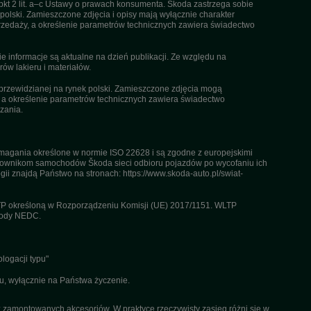
pkt 2 lit. a–c Ustawy o prawach konsumenta. Škoda zastrzega sobie
olski. Zamieszczone zdjęcia i opisy mają wyłącznie charakter
rzedaży, a określenie parametrów technicznych zawiera świadectwo
informacje są aktualne na dzień publikacji. Ze względu na
ów lakieru i materiałów.
przewidzianej na rynek polski. Zamieszczone zdjęcia mogą
, a określenie parametrów technicznych zawiera świadectwo
zania.
agania określone w normie ISO 22628 i są zgodne z europejskimi
kownikom samochodów Škoda sieci odbioru pojazdów po wycofaniu ich
gii znajdą Państwo na stronach: https://www.skoda-auto.pl/swiat-
TP określoną w Rozporządzeniu Komisji (UE) 2017/1151. WLTP
etody NEDC.
logacji typu"
u, wyłącznie na Państwa życzenie.
az zamontowanych akcesoriów. W praktyce rzeczywisty zasięg różni się w