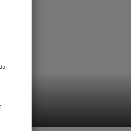
 do
ci