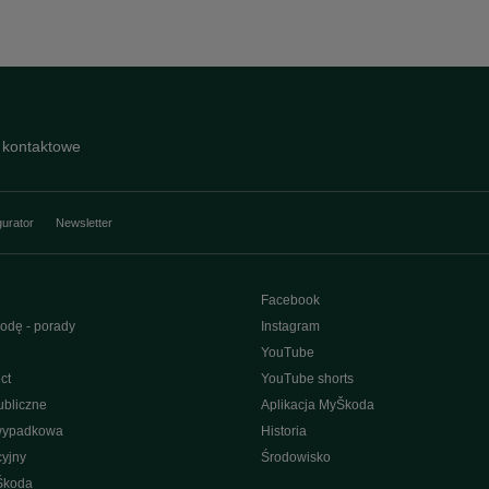
 kontaktowe
gurator
Newsletter
Facebook
odę - porady
Instagram
YouTube
ct
YouTube shorts
bliczne
Aplikacja MyŠkoda
wypadkowa
Historia
yjny
Środowisko
Škoda