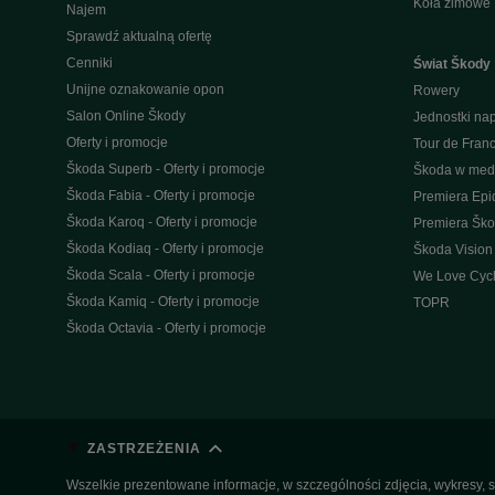
Koła zimowe
Najem
Sprawdź aktualną ofertę
Cenniki
Świat Škody
Unijne oznakowanie opon
Rowery
Salon Online Škody
Jednostki n
Oferty i promocje
Tour de Fran
Škoda Superb - Oferty i promocje
Škoda w med
Škoda Fabia - Oferty i promocje
Premiera Epi
Škoda Karoq - Oferty i promocje
Premiera Šk
Škoda Kodiaq - Oferty i promocje
Škoda Vision
Škoda Scala - Oferty i promocje
We Love Cycl
Škoda Kamiq - Oferty i promocje
TOPR
Škoda Octavia - Oferty i promocje
ZASTRZEŻENIA
Wszelkie prezentowane informacje, w szczególności zdjęcia, wykresy, s