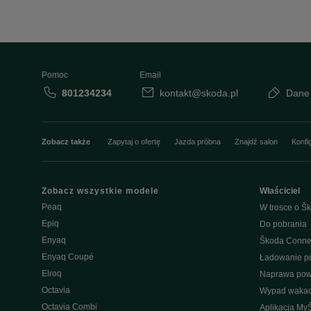
Pomoc
Email
801234234
kontakt@skoda.pl
Dane
Zobacz także
Zapytaj o ofertę
Jazda próbna
Znajdź salon
Konfi
Zobacz wszystkie modele
Właściciel
Peaq
W trosce o Šk
Epiq
Do pobrania
Enyaq
Škoda Conne
Enyaq Coupé
Ładowanie pu
Elroq
Naprawa po
Octavia
Wypad wakac
Octavia Combi
Aplikacja My