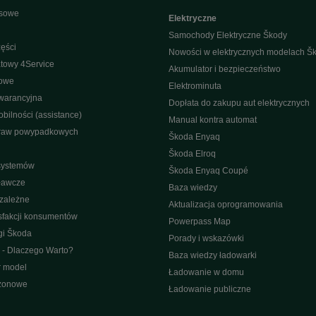
isowe
Elektryczne
Samochody Elektryczne Škody
ęści
Nowości w elektrycznych modelach Š
towy 4Service
Akumulator i bezpieczeństwo
nowe
Elektrominuta
warancyjna
Dopłata do zakupu aut elektrycznych
bilności (assistance)
Manual kontra automat
raw powypadkowych
Škoda Enyaq
Škoda Elroq
 systemów
Škoda Enyaq Coupé
ławcze
Baza wiedzy
ezależne
Aktualizacja oprogramowania
sfakcji konsumentów
Powerpass Map
gi Škoda
Porady i wskazówki
 - Dlaczego Warto?
Baza wiedzy ładowarki
r model
Ładowanie w domu
ezonowe
Ładowanie publiczne