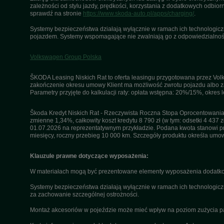
zależności od stylu jazdy, prędkości, korzystania z dodatkowych odbiorn
sprawdź na stronie
https://www.skoda-auto.pl/apps/charging/
.
Systemy bezpieczeństwa działają wyłącznie w ramach ich technologiczny
pojazdem. Systemy wspomagające nie zwalniają go z odpowiedzialnośc
Volkswagen Group Polska
ŠKODA Leasing Niskich Rat to oferta leasingu przygotowana przez Volk
zakończenie okresu umowy Klient ma możliwość zwrotu pojazdu albo za
Parametry przyjęte do kalkulacji raty: opłata wstępna: 20%/15%, okres
Škoda Kredyt Niskich Rat - Rzeczywista Roczna Stopa Oprocentowania 
zmienne 1,34%, całkowity koszt kredytu 8 790 zł (w tym: odsetki 4 437 z
01.07.2026 na reprezentatywnym przykładzie. Podana kwota stanowi przy
miesięcy, roczny przebieg 10 000 km. Szczegóły produktu określa umo
Klauzule prawne dotyczące wyposażenia:
W materiałach mogą być prezentowane elementy wyposażenia dodatkow
Systemy bezpieczeństwa działają wyłącznie w ramach ich technologicz
za zachowanie szczególnej ostrożności.
Montaż akcesoriów w pojeździe może mieć wpływ na poziom zużycia paliw