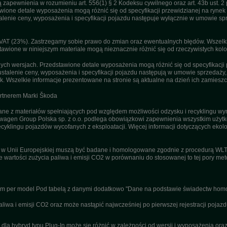
apewnienia w rozumieniu art. 556(1) § 2 Kodeksu cywilnego oraz art. 43b ust. 2 
ne detale wyposażenia mogą różnić się od specyfikacji przewidzianej na rynek p
enie ceny, wyposażenia i specyfikacji pojazdu następuje wyłącznie w umowie sp
T (23%). Zastrzegamy sobie prawo do zmian oraz ewentualnych błędów. Wszelkie 
tawione w niniejszym materiale mogą nieznacznie różnić się od rzeczywistych kolor
h wersjach. Przedstawione detale wyposażenia mogą różnić się od specyfikacji 
stalenie ceny, wyposażenia i specyfikacji pojazdu następują w umowie sprzedaży
. Wszelkie informacje prezentowane na stronie są aktualne na dzień ich zamieszc
artnerem Marki Škoda
 z materiałów spełniających pod względem możliwości odzysku i recyklingu wym
agen Group Polska sp. z o.o. podlega obowiązkowi zapewnienia wszystkim użyt
ecyklingu pojazdów wycofanych z eksploatacji. Więcej informacji dotyczących ekolo
u w Unii Europejskiej muszą być badane i homologowane zgodnie z procedurą WL
ne wartości zużycia paliwa i emisji CO2 w porównaniu do stosowanej to tej pory m
nym per model Pod tabelą z danymi dodatkowo "Dane na podstawie świadectw homo
wa i emisji CO2 oraz może nastąpić najwcześniej po pierwszej rejestracji pojazd
dla hybryd typu Plug-In może się różnić w zależności od wersji i wyposażenia or