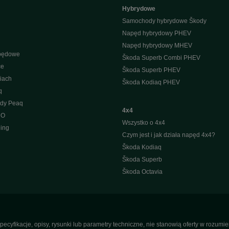
Hybrydowe
Samochody hybrydowe Škody
Napęd hybrydowy PHEV
Napęd hybrydowy MHEV
apędowe
Škoda Superb Combi PHEV
ce
Škoda Superb PHEV
iach
Škoda Kodiaq PHEV
q
ody Peaq
4x4
 O
Wszystko o 4x4
ing
Czym jest i jak działa napęd 4x4?
Škoda Kodiaq
Škoda Superb
Škoda Octavia
pecyfikacje, opisy, rysunki lub parametry techniczne, nie stanowią oferty w rozum