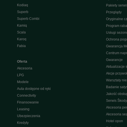
Kodiaq
Pakiety serw
Superb
Przeglądy
Superb Combi
Oryginalne cz
Kamiq
Program raba
Scala
Usługi sezo
Karoq
Ochrona pog
Fabia
Gwarancja Mo
Centrum nap
Gwarancje
Oferta
Aktualizacje
Akcesoria
Akcje przywo
LPG
Warsztaty ni
Modele
Badanie saty
Auta dostępne od ręki
Jakość obsłu
Connectivity
Serwis Škody
Finansowanie
Akcesoria pe
Leasing
Akcesoria s
Ubezpieczenia
Hotel opon
Kredyty