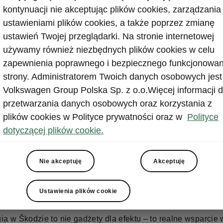
kontynuacji nie akceptując plików cookies, zarządzania
ustawieniami plików cookies, a także poprzez zmianę
apędu?
ustawień Twojej przeglądarki. Na stronie internetowej
używamy również niezbędnych plików cookies w celu
 Ciebie. W naszej ofercie znajdziesz rozwiązania dopasow
zapewnienia poprawnego i bezpiecznego funkcjonowan
ylów jazdy i potrzeb:
strony. Administratorem Twoich danych osobowych jest
 benzynowe i wysokoprężne – sprawdzone, wydajne i dostępn
Volkswagen Group Polska Sp. z o.o.Więcej informacji d
h mocy,
przetwarzania danych osobowych oraz korzystania z
plików cookies w Polityce prywatności oraz w
Polityce
 hybrydy – oszczędne, idealne na co dzień,
dotyczącej plików cookie.
 plug-in – zasięg ponad 100 km w trybie elektrycznym,
ektryczne – bezemisyjne, dynamiczne i świetnie wyposażone,
Nie akceptuję
Akceptuję
×4 – dla pewności prowadzenia w każdych warunkach.
Ustawienia plików cookie
ia w Škodzie to nie gadżety dla efektu – to realne wsparcie 