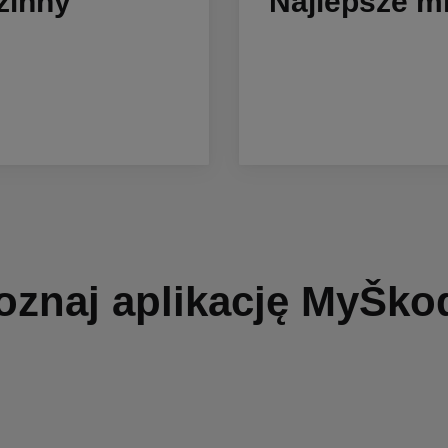
zinny
Najlepsze mi
oznaj aplikację MyŠko