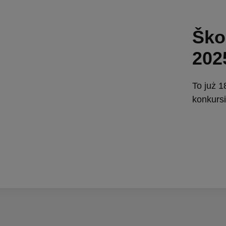
Ško
202
To już 
konkurs