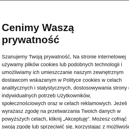
Cenimy Waszą
prywatność
Szanujemy Twoją prywatność, Na stronie internetowej
używamy plików cookies lub podobnych technologii i
czego tak wielu
umożliwiamy ich umieszczanie naszym zewnętrznym
rowców wybiera Škod
dostawcom wskazanym w Polityce cookies w celach
analitycznych i statystycznych, dostosowywania strony
indywidualnych potrzeb Użytkowników,
społecznościowych oraz w celach reklamowych. Jeżeli
ka, która nie tylko odpowiada na wyzwania współczesnej mot
wyrażasz zgodę na przetwarzania Twoich danych w
nie je współtworzy. Škoda oferuje szeroką gamę modeli – od
powyższych celach, kliknij „Akceptuję”. Możesz cofnąć
 po przestronne SUV-y – które łączą funkcjonalność, komfor
swoją zgodę lub sprzeciwić się, korzystając z możliwoś
e technologie.