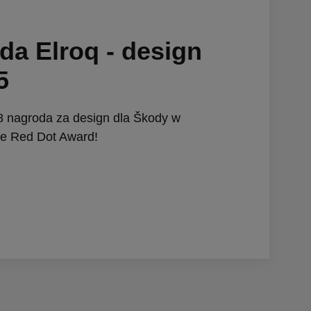
da Elroq - design
5
18 nagroda za design dla Škody w
ie Red Dot Award!