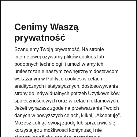
Cenimy Waszą
prywatność
Wróć do strony
Szanujemy Twoją prywatność, Na stronie
Przejdź
internetowej używamy plików cookies lub
podobnych technologii i umożliwiamy ich
umieszczanie naszym zewnętrznym dostawcom
wskazanym w Polityce cookies w celach
analitycznych i statystycznych, dostosowywania
strony do indywidualnych potrzeb Użytkowników,
Pomoc
społecznościowych oraz w celach reklamowych.
801234234
Jeżeli wyrażasz zgodę na przetwarzania Twoich
danych w powyższych celach, kliknij „Akceptuję”.
Email
Możesz cofnąć swoją zgodę lub sprzeciwić się,
kontakt@skoda.pl
korzystając z możliwości kontynuacji nie