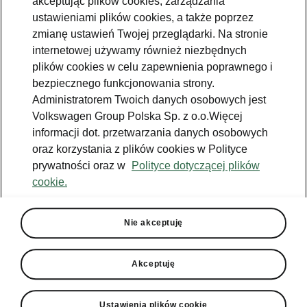
akceptując plików cookies, zarządzania
ustawieniami plików cookies, a także poprzez
Dane kontaktowe
zmianę ustawień Twojej przeglądarki. Na stronie
internetowej używamy również niezbędnych
plików cookies w celu zapewnienia poprawnego i
bezpiecznego funkcjonowania strony.
Administratorem Twoich danych osobowych jest
Zobacz także
Volkswagen Group Polska Sp. z o.o.Więcej
informacji dot. przetwarzania danych osobowych
Zapytaj o ofertę
oraz korzystania z plików cookies w Polityce
prywatności oraz w
Polityce dotyczącej plików
Jazda próbna
cookie.
Znajdź salon
Konfigurator
Nie akceptuję
Newsletter
Akceptuję
Ustawienia plików cookie