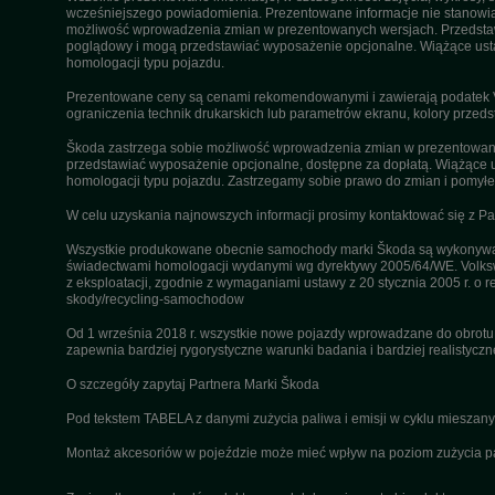
wcześniejszego powiadomienia. Prezentowane informacje nie stanowią z
możliwość wprowadzenia zmian w prezentowanych wersjach. Przedstawio
poglądowy i mogą przedstawiać wyposażenie opcjonalne. Wiążące ustal
homologacji typu pojazdu.
Prezentowane ceny są cenami rekomendowanymi i zawierają podatek VA
ograniczenia technik drukarskich lub parametrów ekranu, kolory przeds
Škoda zastrzega sobie możliwość wprowadzenia zmian w prezentowanyc
przedstawiać wyposażenie opcjonalne, dostępne za dopłatą. Wiążące u
homologacji typu pojazdu. Zastrzegamy sobie prawo do zmian i pomyłek
W celu uzyskania najnowszych informacji prosimy kontaktować się z P
Wszystkie produkowane obecnie samochody marki Škoda są wykonywane
świadectwami homologacji wydanymi wg dyrektywy 2005/64/WE. Volksw
z eksploatacji, zgodnie z wymaganiami ustawy z 20 stycznia 2005 r. o r
skody/recycling-samochodow
Od 1 września 2018 r. wszystkie nowe pojazdy wprowadzane do obrot
zapewnia bardziej rygorystyczne warunki badania i bardziej realistycz
O szczegóły zapytaj Partnera Marki Škoda
Pod tekstem TABELA z danymi zużycia paliwa i emisji w cyklu miesza
Montaż akcesoriów w pojeździe może mieć wpływ na poziom zużycia pali