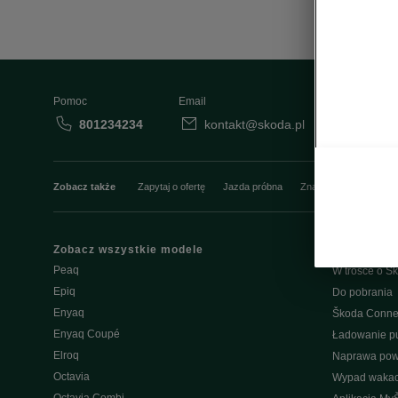
Pomoc
Email
801234234
kontakt@skoda.pl
Dane
Zobacz także
Zapytaj o ofertę
Jazda próbna
Znajdź salon
Konfi
Zobacz wszystkie modele
Właściciel
Peaq
W trosce o Šk
Epiq
Do pobrania
Enyaq
Škoda Conne
Enyaq Coupé
Ładowanie pu
Elroq
Naprawa po
Octavia
Wypad wakac