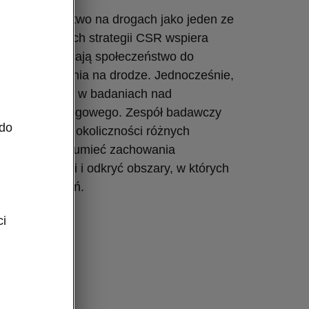
e bezpieczeństwo na drogach jako jeden ze
tetów. W ramach strategii CSR wspiera
, które zachęcają społeczeństwo do
ego zachowania na drodze. Jednocześnie,
e uczestniczy w badaniach nad
wem ruchu drogowego. Zespół badawczy
 do
e przyczyny i okoliczności różnych
 pomaga zrozumieć zachowania
dczas kolizji i odkryć obszary, w których
 ich ulepszeń.
ci