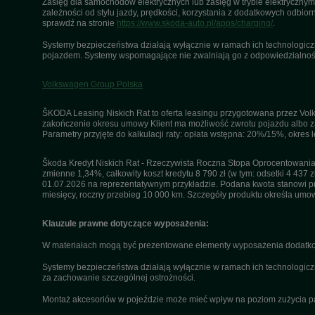
Zasięg dla samochodów elektrycznych lub zasięg w trybie elektrycznym 
zależności od stylu jazdy, prędkości, korzystania z dodatkowych odbiorn
sprawdź na stronie
https://www.skoda-auto.pl/apps/charging/
.
Systemy bezpieczeństwa działają wyłącznie w ramach ich technologiczny
pojazdem. Systemy wspomagające nie zwalniają go z odpowiedzialnośc
Volkswagen Group Polska
ŠKODA Leasing Niskich Rat to oferta leasingu przygotowana przez Volk
zakończenie okresu umowy Klient ma możliwość zwrotu pojazdu albo za
Parametry przyjęte do kalkulacji raty: opłata wstępna: 20%/15%, okres
Škoda Kredyt Niskich Rat - Rzeczywista Roczna Stopa Oprocentowania 
zmienne 1,34%, całkowity koszt kredytu 8 790 zł (w tym: odsetki 4 437 z
01.07.2026 na reprezentatywnym przykładzie. Podana kwota stanowi przy
miesięcy, roczny przebieg 10 000 km. Szczegóły produktu określa umo
Klauzule prawne dotyczące wyposażenia:
W materiałach mogą być prezentowane elementy wyposażenia dodatkow
Systemy bezpieczeństwa działają wyłącznie w ramach ich technologicz
za zachowanie szczególnej ostrożności.
Montaż akcesoriów w pojeździe może mieć wpływ na poziom zużycia paliw