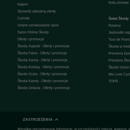
Koła zimowe
Najem
Sprawdź aktualną ofertę
Cenniki
Świat Škody
Unijne oznakowanie opon
Rowery
Salon Online Škody
Jednostki n
Oferty i promocje
Tour de Fran
Škoda Superb - Oferty i promocje
Škoda w med
Škoda Fabia - Oferty i promocje
Premiera Epi
Škoda Karoq - Oferty i promocje
Premiera Šk
Škoda Kodiaq - Oferty i promocje
Škoda Vision
Škoda Scala - Oferty i promocje
We Love Cycl
Škoda Kamiq - Oferty i promocje
TOPR
Škoda Octavia - Oferty i promocje
ZASTRZEŻENIA
Wszelkie prezentowane informacje, w szczególności zdjęcia, wykresy, s