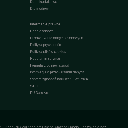
Dane kontaktowe
Dla mediów
Informacje prawne
Dane osobowe
Przetwarzanie danych osobowych
Polityka prywatności
Polityka plików cookies
Regulamin serwisu
Formularz cofnięcia zgód
Informacja o przetwarzaniu danych
System zgłoszeń naruszeń - Whistleb
WLTP
EU Data Act
ieniu Kodeksu cywilnego oraz nie są wiążące i mogą ulec zmianie bez