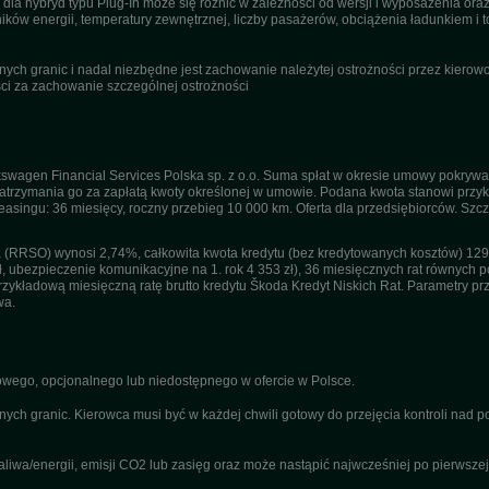
dla hybryd typu Plug-In może się różnić w zależności od wersji i wyposażenia or
ików energii, temperatury zewnętrznej, liczby pasażerów, obciążenia ładunkiem i to
ch granic i nadal niezbędne jest zachowanie należytej ostrożności przez kierowcę
i za zachowanie szczególnej ostrożności
swagen Financial Services Polska sp. z o.o. Suma spłat w okresie umowy pokrywa
trzymania go za zapłatą kwoty określonej w umowie. Podana kwota stanowi przykła
 leasingu: 36 miesięcy, roczny przebieg 10 000 km. Oferta dla przedsiębiorców. Sz
(RRSO) wynosi 2,74%, całkowita kwota kredytu (bez kredytowanych kosztów) 129 1
ł, ubezpieczenie komunikacyjne na 1. rok 4 353 zł), 36 miesięcznych rat równych po
kładową miesięczną ratę brutto kredytu Škoda Kredyt Niskich Rat. Parametry przyj
wa.
ego, opcjonalnego lub niedostępnego w ofercie w Polsce.
nych granic. Kierowca musi być w każdej chwili gotowy do przejęcia kontroli nad
a/energii, emisji CO2 lub zasięg oraz może nastąpić najwcześniej po pierwszej r