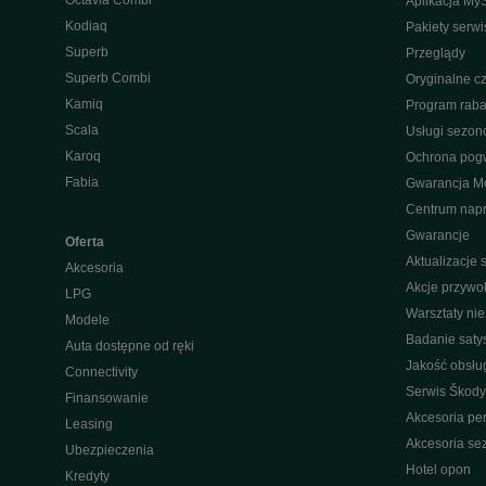
Octavia Combi
Aplikacja My
Kodiaq
Pakiety serw
Superb
Przeglądy
Superb Combi
Oryginalne cz
Kamiq
Program raba
Scala
Usługi sezo
Karoq
Ochrona pog
Fabia
Gwarancja Mo
Centrum nap
Gwarancje
Oferta
Aktualizacje
Akcesoria
Akcje przywo
LPG
Warsztaty ni
Modele
Badanie saty
Auta dostępne od ręki
Jakość obsłu
Connectivity
Serwis Škody
Finansowanie
Akcesoria pe
Leasing
Akcesoria s
Ubezpieczenia
Hotel opon
Kredyty