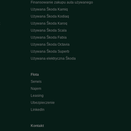
Finansowanie zakupu auta używanego
Używana Škoda Kamiq
Używana Škoda Kodiaq
k
Używana Škoda Karoq
Używana Škoda Scala
Używana Škoda Fabia
Używana Škoda Octavia
Używana Škoda Superb
Używana elektryczna Škoda
Flota
Serwis
Najem
Leasing
Ubezpieczenie
Linkedln
Kontakt