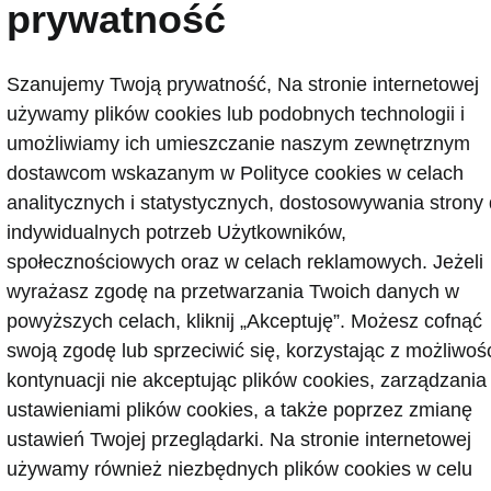
prywatność
Škoda traktuj
swoich priory
Szanujemy Twoją prywatność, Na stronie internetowej
różne projekty
używamy plików cookies lub podobnych technologii i
odpowiedzialn
umożliwiamy ich umieszczanie naszym zewnętrznym
marka aktywni
dostawcom wskazanym w Polityce cookies w celach
bezpieczeńst
analitycznych i statystycznych, dostosowywania strony
Škody analizuj
indywidualnych potrzeb Użytkowników,
wypadków, co
społecznościowych oraz w celach reklamowych. Jeżeli
samochodów po
wyrażasz zgodę na przetwarzania Twoich danych w
można dokonać
powyższych celach, kliknij „Akceptuję”. Możesz cofnąć
swoją zgodę lub sprzeciwić się, korzystając z możliwoś
kontynuacji nie akceptując plików cookies, zarządzania
ustawieniami plików cookies, a także poprzez zmianę
ustawień Twojej przeglądarki. Na stronie internetowej
używamy również niezbędnych plików cookies w celu