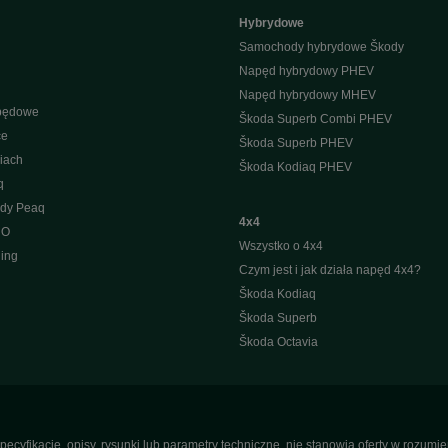
Hybrydowe
Samochody hybrydowe Škody
Napęd hybrydowy PHEV
Napęd hybrydowy MHEV
apędowe
Škoda Superb Combi PHEV
ce
Škoda Superb PHEV
iach
Škoda Kodiaq PHEV
q
ody Peaq
4x4
 O
Wszystko o 4x4
ing
Czym jest i jak działa napęd 4x4?
Škoda Kodiaq
Škoda Superb
Škoda Octavia
pecyfikacje, opisy, rysunki lub parametry techniczne, nie stanowią oferty w rozum