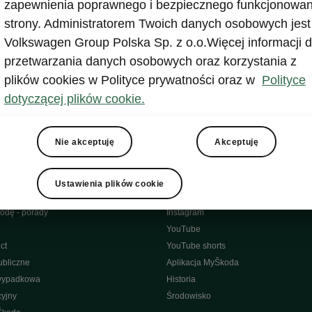
zapewnienia poprawnego i bezpiecznego funkcjonowan
strony. Administratorem Twoich danych osobowych jest
Volkswagen Group Polska Sp. z o.o.Więcej informacji d
przetwarzania danych osobowych oraz korzystania z
plików cookies w Polityce prywatności oraz w
Polityce
 kontaktowe
dotyczącej plików cookie.
Nie akceptuję
Akceptuję
gurator
Newsletter
Ustawienia plików cookie
Facebook
odę - porady
Instagram
YouTube
ct
YouTube shorts
bliczne
Aplikacja MyŠkoda
wypadkowa
Historia
yjny
Środowisko