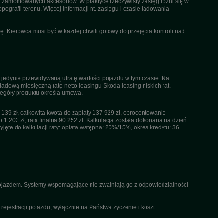
az zamontowanych akcesoriów. W praktyce rzeczywisty zasięg różni się w
pografii terenu. Więcej informacji nt. zasięgu i czasie ładowania
. Kierowca musi być w każdej chwili gotowy do przejęcia kontroli nad
 jedynie przewidywaną utratę wartości pojazdu w tym czasie. Na
dową miesięczną ratę netto leasingu Skoda leasing niskich rat.
czegóły produktu określa umowa.
39 zł, całkowita kwota do zapłaty 137 929 zł, oprocentowanie
 1 203 zł; rata finalna 90 252 zł. Kalkulacja została dokonana na dzień
ęte do kalkulacji raty: opłata wstępna: 20%/15%, okres kredytu: 36
 pojazdem. Systemy wspomagające nie zwalniają go z odpowiedzialności
ejestracji pojazdu, wyłącznie na Państwa życzenie i koszt.