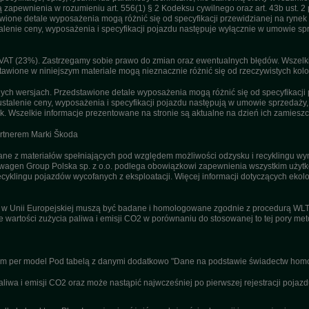
apewnienia w rozumieniu art. 556(1) § 2 Kodeksu cywilnego oraz art. 43b ust. 2 
ne detale wyposażenia mogą różnić się od specyfikacji przewidzianej na rynek p
enie ceny, wyposażenia i specyfikacji pojazdu następuje wyłącznie w umowie sp
T (23%). Zastrzegamy sobie prawo do zmian oraz ewentualnych błędów. Wszelkie 
tawione w niniejszym materiale mogą nieznacznie różnić się od rzeczywistych kolor
h wersjach. Przedstawione detale wyposażenia mogą różnić się od specyfikacji 
stalenie ceny, wyposażenia i specyfikacji pojazdu następują w umowie sprzedaży
. Wszelkie informacje prezentowane na stronie są aktualne na dzień ich zamieszc
artnerem Marki Škoda
 z materiałów spełniających pod względem możliwości odzysku i recyklingu wym
agen Group Polska sp. z o.o. podlega obowiązkowi zapewnienia wszystkim użyt
ecyklingu pojazdów wycofanych z eksploatacji. Więcej informacji dotyczących ekolo
u w Unii Europejskiej muszą być badane i homologowane zgodnie z procedurą WL
ne wartości zużycia paliwa i emisji CO2 w porównaniu do stosowanej to tej pory m
nym per model Pod tabelą z danymi dodatkowo "Dane na podstawie świadectw homo
wa i emisji CO2 oraz może nastąpić najwcześniej po pierwszej rejestracji pojazd