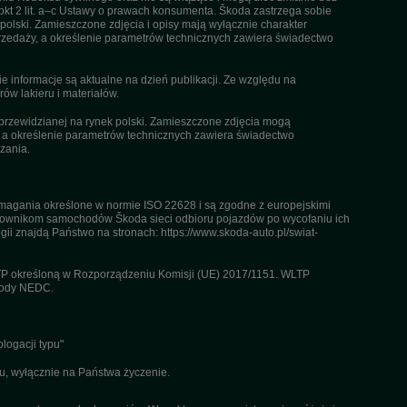
pkt 2 lit. a–c Ustawy o prawach konsumenta. Škoda zastrzega sobie
olski. Zamieszczone zdjęcia i opisy mają wyłącznie charakter
rzedaży, a określenie parametrów technicznych zawiera świadectwo
informacje są aktualne na dzień publikacji. Ze względu na
ów lakieru i materiałów.
przewidzianej na rynek polski. Zamieszczone zdjęcia mogą
, a określenie parametrów technicznych zawiera świadectwo
zania.
agania określone w normie ISO 22628 i są zgodne z europejskimi
kownikom samochodów Škoda sieci odbioru pojazdów po wycofaniu ich
gii znajdą Państwo na stronach: https://www.skoda-auto.pl/swiat-
TP określoną w Rozporządzeniu Komisji (UE) 2017/1151. WLTP
etody NEDC.
logacji typu"
u, wyłącznie na Państwa życzenie.