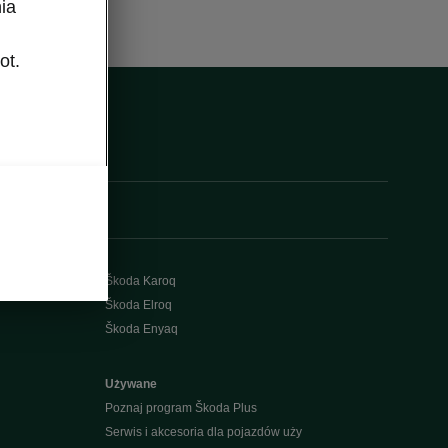
ia
ot.
Škoda Karoq
Škoda Elroq
Škoda Enyaq
Używane
Poznaj program Škoda Plus
Serwis i akcesoria dla pojazdów uży