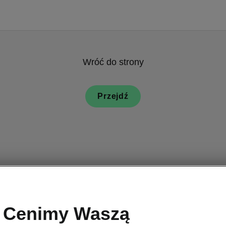
Wróć do strony
Przejdź
Škoda Społec
Cenimy Waszą
Bezpiec