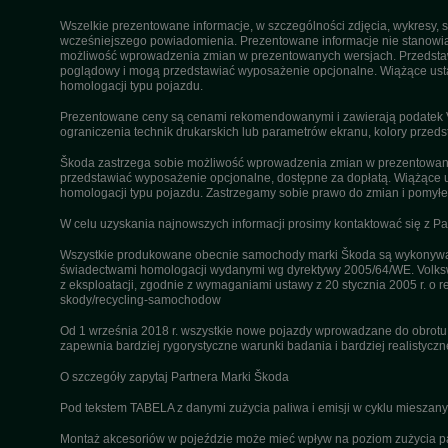
Wszelkie prezentowane informacje, w szczególności zdjęcia, wykresy, s
wcześniejszego powiadomienia. Prezentowane informacje nie stanowią z
możliwość wprowadzenia zmian w prezentowanych wersjach. Przedstawio
poglądowy i mogą przedstawiać wyposażenie opcjonalne. Wiążące ustal
homologacji typu pojazdu.
Prezentowane ceny są cenami rekomendowanymi i zawierają podatek VA
ograniczenia technik drukarskich lub parametrów ekranu, kolory przeds
Škoda zastrzega sobie możliwość wprowadzenia zmian w prezentowanyc
przedstawiać wyposażenie opcjonalne, dostępne za dopłatą. Wiążące u
homologacji typu pojazdu. Zastrzegamy sobie prawo do zmian i pomyłek
W celu uzyskania najnowszych informacji prosimy kontaktować się z P
Wszystkie produkowane obecnie samochody marki Škoda są wykonywane
świadectwami homologacji wydanymi wg dyrektywy 2005/64/WE. Volksw
z eksploatacji, zgodnie z wymaganiami ustawy z 20 stycznia 2005 r. o r
skody/recycling-samochodow
Od 1 września 2018 r. wszystkie nowe pojazdy wprowadzane do obrot
zapewnia bardziej rygorystyczne warunki badania i bardziej realistycz
O szczegóły zapytaj Partnera Marki Škoda
Pod tekstem TABELA z danymi zużycia paliwa i emisji w cyklu miesza
Montaż akcesoriów w pojeździe może mieć wpływ na poziom zużycia pali