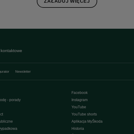
ZAŁADUJ WIĘCEJ
 kontaktowe
gurator
Newsletter
Facebook
odę - porady
Instagram
YouTube
ct
YouTube shorts
bliczne
Aplikacja MyŠkoda
wypadkowa
Historia