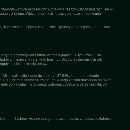
az zamontowanych akcesoriów. W praktyce rzeczywisty zasięg różni się w
pografii terenu. Więcej informacji nt. zasięgu i czasie ładowania
. Kierowca musi być w każdej chwili gotowy do przejęcia kontroli nad
 jedynie przewidywaną utratę wartości pojazdu w tym czasie. Na
dową miesięczną ratę netto leasingu Skoda leasing niskich rat.
czegóły produktu określa umowa.
39 zł, całkowita kwota do zapłaty 137 929 zł, oprocentowanie
 1 203 zł; rata finalna 90 252 zł. Kalkulacja została dokonana na dzień
ęte do kalkulacji raty: opłata wstępna: 20%/15%, okres kredytu: 36
 pojazdem. Systemy wspomagające nie zwalniają go z odpowiedzialności