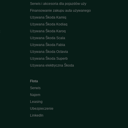
Serwis i akcesoria dla pojazdów uży
Finansowanie zakupu auta używanego
Używana Škoda Kamiq
Używana Škoda Kodiaq
k
Używana Škoda Karoq
Używana Škoda Scala
Używana Škoda Fabia
Używana Škoda Octavia
Używana Škoda Superb
Używana elektryczna Škoda
Flota
Serwis
Najem
Leasing
Ubezpieczenie
Linkedln