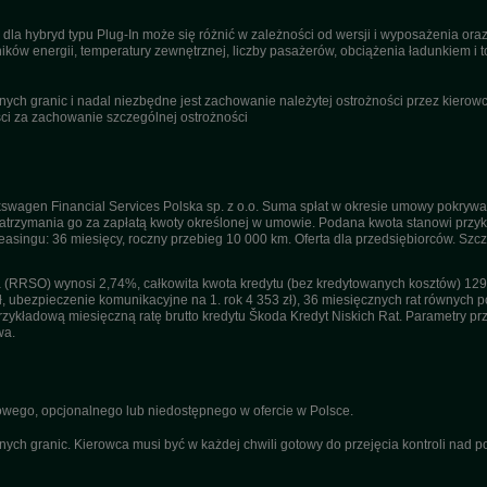
dla hybryd typu Plug-In może się różnić w zależności od wersji i wyposażenia or
ików energii, temperatury zewnętrznej, liczby pasażerów, obciążenia ładunkiem i to
ch granic i nadal niezbędne jest zachowanie należytej ostrożności przez kierowcę
i za zachowanie szczególnej ostrożności
swagen Financial Services Polska sp. z o.o. Suma spłat w okresie umowy pokrywa
trzymania go za zapłatą kwoty określonej w umowie. Podana kwota stanowi przykła
 leasingu: 36 miesięcy, roczny przebieg 10 000 km. Oferta dla przedsiębiorców. Sz
(RRSO) wynosi 2,74%, całkowita kwota kredytu (bez kredytowanych kosztów) 129 1
ł, ubezpieczenie komunikacyjne na 1. rok 4 353 zł), 36 miesięcznych rat równych po
kładową miesięczną ratę brutto kredytu Škoda Kredyt Niskich Rat. Parametry przyj
wa.
ego, opcjonalnego lub niedostępnego w ofercie w Polsce.
nych granic. Kierowca musi być w każdej chwili gotowy do przejęcia kontroli nad