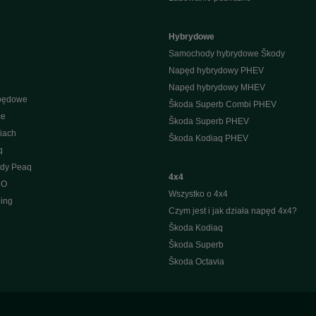
Hybrydowe
Samochody hybrydowe Škody
Napęd hybrydowy PHEV
Napęd hybrydowy MHEV
apędowe
Škoda Superb Combi PHEV
ce
Škoda Superb PHEV
iach
Škoda Kodiaq PHEV
q
ody Peaq
4x4
 O
Wszystko o 4x4
ing
Czym jest i jak działa napęd 4x4?
Škoda Kodiaq
Škoda Superb
Škoda Octavia