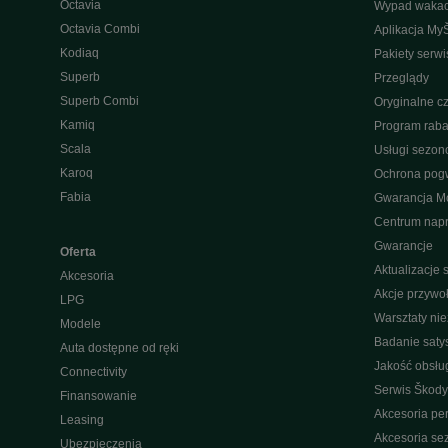
Octavia
Wypad wakac
Octavia Combi
Aplikacja My
Kodiaq
Pakiety serw
Superb
Przeglądy
Superb Combi
Oryginalne cz
Kamiq
Program raba
Scala
Usługi sezo
Karoq
Ochrona pog
Fabia
Gwarancja Mo
Centrum nap
Gwarancje
Oferta
Aktualizacje
Akcesoria
Akcje przywo
LPG
Warsztaty ni
Modele
Badanie saty
Auta dostępne od ręki
Jakość obsłu
Connectivity
Serwis Škody
Finansowanie
Akcesoria pe
Leasing
Akcesoria s
Ubezpieczenia