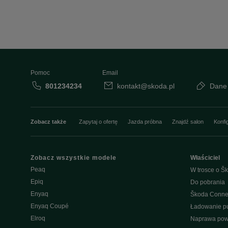
Pomoc
Email
801234234
kontakt@skoda.pl
Dane
Zobacz także
Zapytaj o ofertę
Jazda próbna
Znajdź salon
Konfi
Zobacz wszystkie modele
Właściciel
Peaq
W trosce o Šk
Epiq
Do pobrania
Enyaq
Škoda Conne
Enyaq Coupé
Ładowanie pu
Elroq
Naprawa po