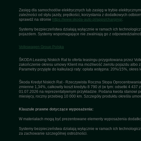
Zasięg dla samochodów elektrycznych lub zasięg w trybie elektrycznym 
zależności od stylu jazdy, prędkości, korzystania z dodatkowych odbiorn
sprawdź na stronie
https://www.skoda-auto.pl/apps/charging/
.
Systemy bezpieczeństwa działają wyłącznie w ramach ich technologiczny
pojazdem. Systemy wspomagające nie zwalniają go z odpowiedzialnośc
Volkswagen Group Polska
ŠKODA Leasing Niskich Rat to oferta leasingu przygotowana przez Volk
zakończenie okresu umowy Klient ma możliwość zwrotu pojazdu albo za
Parametry przyjęte do kalkulacji raty: opłata wstępna: 20%/15%, okres
Škoda Kredyt Niskich Rat - Rzeczywista Roczna Stopa Oprocentowania 
zmienne 1,34%, całkowity koszt kredytu 8 790 zł (w tym: odsetki 4 437 z
01.07.2026 na reprezentatywnym przykładzie. Podana kwota stanowi przy
miesięcy, roczny przebieg 10 000 km. Szczegóły produktu określa umo
Klauzule prawne dotyczące wyposażenia:
W materiałach mogą być prezentowane elementy wyposażenia dodatkow
Systemy bezpieczeństwa działają wyłącznie w ramach ich technologicz
za zachowanie szczególnej ostrożności.