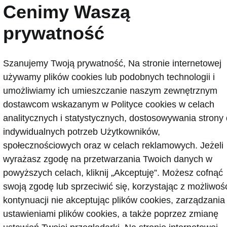
Cenimy Waszą
ofeum zaprojektowane przez Šk
prywatność
a Auto po raz 23. była Oficjalnym Partnerem Głównym 
ół Škoda Design stworzył dla zwycięzcy klasyfikacji gen
Szanujemy Twoją prywatność, Na stronie internetowej
j Pogačar po raz piąty zwyciężył w najtrudniejszym wyś
używamy plików cookies lub podobnych technologii i
ową wersję wyposażenia i paki
umożliwiamy ich umieszczanie naszym zewnętrznym
dostawcom wskazanym w Polityce cookies w celach
 możliwości Drive Business: użytkownicy zyskują najwy
analitycznych i statystycznych, dostosowywania strony
nologiczny rozwój Sportline: Pakiet Tech dla wersji Spor
indywidualnych potrzeb Użytkowników,
 to opcjonalny pakiet dostępny w ramach trimu Sportlin
społecznościowych oraz w celach reklamowych. Jeżeli
wyrażasz zgodę na przetwarzania Twoich danych w
milionowy egzemplarz modelu 
powyższych celach, kliknij „Akceptuję”. Możesz cofnąć
swoją zgodę lub sprzeciwić się, korzystając z możliwoś
leuszowym samochodem, który zjechał z taśmy produkcy
wadzony na rynek w 2017 roku kompaktowy SUV jest ob
kontynuacji nie akceptując plików cookies, zarządzania
iera następcy modelu Karoq planowana jest na przełom
ustawieniami plików cookies, a także poprzez zmianę