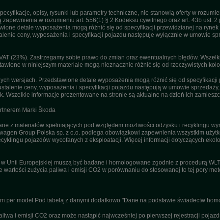
pecyfikacje, opisy, rysunki lub parametry techniczne, nie stanowią oferty w rozum
apewnienia w rozumieniu art. 556(1) § 2 Kodeksu cywilnego oraz art. 43b ust. 2 
ne detale wyposażenia mogą różnić się od specyfikacji przewidzianej na rynek p
enie ceny, wyposażenia i specyfikacji pojazdu następuje wyłącznie w umowie sp
T (23%). Zastrzegamy sobie prawo do zmian oraz ewentualnych błędów. Wszelkie 
tawione w niniejszym materiale mogą nieznacznie różnić się od rzeczywistych kolor
h wersjach. Przedstawione detale wyposażenia mogą różnić się od specyfikacji 
stalenie ceny, wyposażenia i specyfikacji pojazdu następują w umowie sprzedaży
. Wszelkie informacje prezentowane na stronie są aktualne na dzień ich zamieszc
artnerem Marki Škoda
 z materiałów spełniających pod względem możliwości odzysku i recyklingu wym
agen Group Polska sp. z o.o. podlega obowiązkowi zapewnienia wszystkim użyt
ecyklingu pojazdów wycofanych z eksploatacji. Więcej informacji dotyczących ekolo
u w Unii Europejskiej muszą być badane i homologowane zgodnie z procedurą WL
ne wartości zużycia paliwa i emisji CO2 w porównaniu do stosowanej to tej pory m
nym per model Pod tabelą z danymi dodatkowo "Dane na podstawie świadectw homo
wa i emisji CO2 oraz może nastąpić najwcześniej po pierwszej rejestracji pojazd