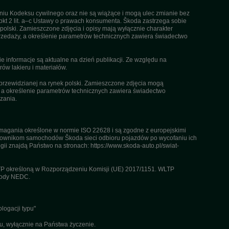
ieniu Kodeksu cywilnego oraz nie są wiążące i mogą ulec zmianie bez
pkt 2 lit. a–c Ustawy o prawach konsumenta. Škoda zastrzega sobie
olski. Zamieszczone zdjęcia i opisy mają wyłącznie charakter
rzedaży, a określenie parametrów technicznych zawiera świadectwo
informacje są aktualne na dzień publikacji. Ze względu na
ów lakieru i materiałów.
przewidzianej na rynek polski. Zamieszczone zdjęcia mogą
, a określenie parametrów technicznych zawiera świadectwo
zania.
agania określone w normie ISO 22628 i są zgodne z europejskimi
kownikom samochodów Škoda sieci odbioru pojazdów po wycofaniu ich
gii znajdą Państwo na stronach: https://www.skoda-auto.pl/swiat-
TP określoną w Rozporządzeniu Komisji (UE) 2017/1151. WLTP
etody NEDC.
logacji typu"
u, wyłącznie na Państwa życzenie.