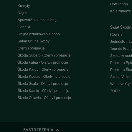
Hotel opon
Kredyty
Koła zimowe
Najem
Sprawdź aktualną ofertę
Cenniki
Świat Škody
Unijne oznakowanie opon
Rowery
Salon Online Škody
Jednostki n
Oferty i promocje
Tour de Fran
Škoda Superb - Oferty i promocje
Škoda w med
Škoda Fabia - Oferty i promocje
Premiera Epi
Škoda Karoq - Oferty i promocje
Premiera Šk
Škoda Kodiaq - Oferty i promocje
Škoda Vision
Škoda Scala - Oferty i promocje
We Love Cycl
Škoda Kamiq - Oferty i promocje
TOPR
Škoda Octavia - Oferty i promocje
ZASTRZEŻENIA