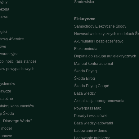
yjny
Środowisko
Škoda
isowe
Elektryczne
Samochody Elektryczne Škody
ęści
Nowości w elektrycznych modelach Š
towy 4Service
Akumulator i bezpieczeństwo
nowe
Elektrominuta
warancyjna
Dopłata do zakupu aut elektrycznych
bilności (assistance)
Manual kontra automat
raw powypadkowych
Škoda Enyaq
Škoda Elroq
 systemów
Škoda Enyaq Coupé
ławcze
Baza wiedzy
ezależne
Aktualizacja oprogramowania
sfakcji konsumentów
Powerpass Map
gi Škoda
Porady i wskazówki
 - Dlaczego Warto?
Baza wiedzy ładowarki
r model
Ładowanie w domu
ezonowe
Ładowanie publiczne