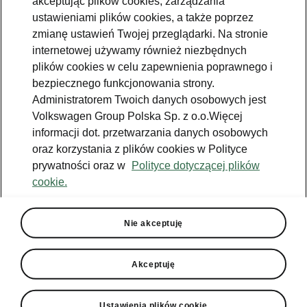
akceptując plików cookies, zarządzania
Fabii bazującą na wersji Monte Carlo z
ustawieniami plików cookies, a także poprzez
silnikiem 1.5 TSI. Limitowany model oferuje
zmianę ustawień Twojej przeglądarki. Na stronie
większą moc, obniżone zawieszenie, bardziej
internetowej używamy również niezbędnych
precyzyjne prowadzenie oraz elementy
plików cookies w celu zapewnienia poprawnego i
stylistyczne nawiązujące do bogatego
bezpiecznego funkcjonowania strony.
dziedzictwa sportów motorowych marki. Fabia
Administratorem Twoich danych osobowych jest
130 Sport to najszybsza seryjnie produkowana
Volkswagen Group Polska Sp. z o.o.Więcej
Fabia w historii, jej prędkość maksymalna
informacji dot. przetwarzania danych osobowych
wynosi 228 km/h. Film z prezentacji wizualnej
oraz korzystania z plików cookies w Polityce
nowej Fabii można obejrzeć klikając w [LINK].
prywatności oraz w
Polityce dotyczącej plików
cookie.
Nie akceptuję
Wyjątkowa,
Akceptuję
sportowa edycja
Ustawienia plików cookie