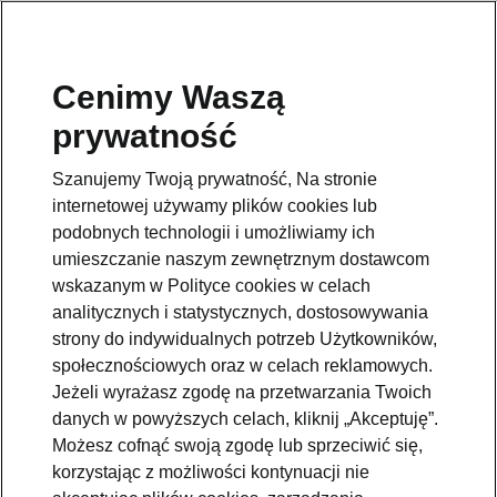
Cenimy Waszą
prywatność
Szanujemy Twoją prywatność, Na stronie
internetowej używamy plików cookies lub
podobnych technologii i umożliwiamy ich
umieszczanie naszym zewnętrznym dostawcom
wskazanym w Polityce cookies w celach
analitycznych i statystycznych, dostosowywania
strony do indywidualnych potrzeb Użytkowników,
społecznościowych oraz w celach reklamowych.
Jeżeli wyrażasz zgodę na przetwarzania Twoich
Nowa Škoda Fabia 130 Sport
danych w powyższych celach, kliknij „Akceptuję”.
Możesz cofnąć swoją zgodę lub sprzeciwić się,
2025-10-30T16:22:35.421+00:00
korzystając z możliwości kontynuacji nie
Škoda wprowadza na rynek specjalną wersję