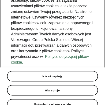
akceptując plików cookies, zarządzania
ustawieniami plików cookies, a także poprzez
Epiq dołącza do szerokiej gamy modeli Škody.
zmianę ustawień Twojej przeglądarki. Na stronie
Wiele wskazuje na to, że będzie to najbardziej
internetowej używamy również niezbędnych
przystępna cenowo propozycja marki w
plików cookies w celu zapewnienia poprawnego i
segmencie samochodów w pełni
bezpiecznego funkcjonowania strony.
elektrycznych.
Administratorem Twoich danych osobowych jest
Volkswagen Group Polska Sp. z o.o.Więcej
informacji dot. przetwarzania danych osobowych
oraz korzystania z plików cookies w Polityce
prywatności oraz w
Polityce dotyczącej plików
Platforma MEB+ zapewnia
cookie.
wysoką wydajność. W pełni
naładowany samochód w
Nie akceptuję
topowej wersji umożliwia
przejechanie ok. 430 km.
Kompaktowe nadwozie idzie w
Akceptuję
parze z funkcjonalnością:
bagażnik 475 l oraz
Ustawienia plików cookie