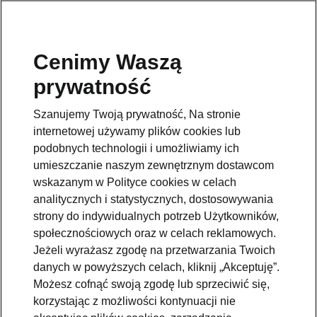
Cenimy Waszą
prywatność
Szanujemy Twoją prywatność, Na stronie
internetowej używamy plików cookies lub
podobnych technologii i umożliwiamy ich
umieszczanie naszym zewnętrznym dostawcom
wskazanym w Polityce cookies w celach
analitycznych i statystycznych, dostosowywania
strony do indywidualnych potrzeb Użytkowników,
społecznościowych oraz w celach reklamowych.
Jeżeli wyrażasz zgodę na przetwarzania Twoich
Nowa Škoda Epiq: kolejny
danych w powyższych celach, kliknij „Akceptuję”.
rozdział elektromobilności
Możesz cofnąć swoją zgodę lub sprzeciwić się,
korzystając z możliwości kontynuacji nie
2026-02-09T09:53:01.946+00:00