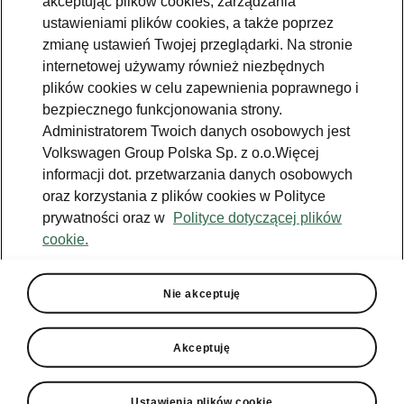
akceptując plików cookies, zarządzania
2026-05-07T15:42:43.252+00:00
ustawieniami plików cookies, a także poprzez
zmianę ustawień Twojej przeglądarki. Na stronie
Pierwszy model Škody w pełni
internetowej używamy również niezbędnych
realizujący koncepcję wnętrza Modern
plików cookies w celu zapewnienia poprawnego i
Solid, która wyróżnia się
bezpiecznego funkcjonowania strony.
minimalistycznym stylem.
Administratorem Twoich danych osobowych jest
Światowa premiera kompaktowego
Volkswagen Group Polska Sp. z o.o.Więcej
elektrycznego SUV-a typu crossover jest
informacji dot. przetwarzania danych osobowych
zaplanowana na 19 maja 2026 r. o godz.
oraz korzystania z plików cookies w Polityce
14:00
prywatności oraz w
Polityce dotyczącej plików
cookie.
Nie akceptuję
Škoda odsłania pierwsze szkice
Akceptuję
wnętrza nowego modelu Epiq –
przystępnego cenowo, w pełni
elektrycznego kompaktowego SUV-
Ustawienia plików cookie