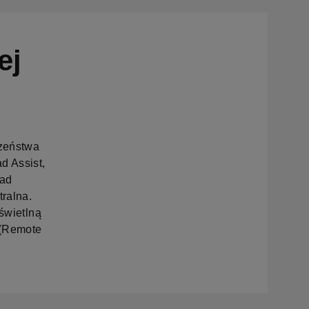
ej
zeństwa
d Assist,
Nad
ralna.
 świetlną
 (Remote