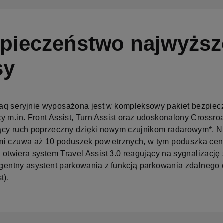
pieczeństwo najwyższ
sy
q seryjnie wyposażona jest w kompleksowy pakiet bezpiec
y m.in. Front Assist, Turn Assist oraz udoskonalony Crossroa
cy ruch poprzeczny dzięki nowym czujnikom radarowym*. 
i czuwa aż 10 poduszek powietrznych, w tym poduszka cent
i otwiera system Travel Assist 3.0 reagujący na sygnalizację
ligentny asystent parkowania z funkcją parkowania zdalnego
t).