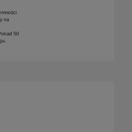
jemności
ny na
 Ponad 50
gu.