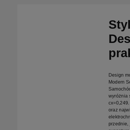
Sty
Des
pra
Design mo
Modern So
Samochód 
wyróżnia 
cx=0,249.
oraz najw
elektroch
przednie, 