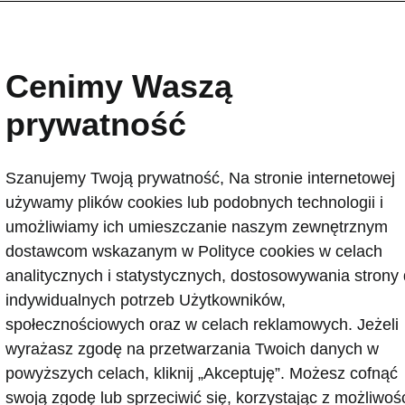
0001-01-01T00:00:00+00:00
Cenimy Waszą
prywatność
Szanujemy Twoją prywatność, Na stronie internetowej
używamy plików cookies lub podobnych technologii i
a Peaq debiutuje jako elektryczny flagowiec marki, ofe
y poziom komfortu, przestrzeni i zaawansowanych techno
umożliwiamy ich umieszczanie naszym zewnętrznym
astycznemu wnętrzu z opcją siedmiu miejsc oraz zasięgow
dostawcom wskazanym w Polityce cookies w celach
metrów, nowy SUV staje się zwieńczeniem bezemisyjnej 
analitycznych i statystycznych, dostosowywania strony
j producenta. Całkowita długość pojazdu wynosząca po
indywidualnych potrzeb Użytkowników,
z rozstaw osi mierzący niemal trzy metry czynią go najw
społecznościowych oraz w celach reklamowych. Jeżeli
fercie Škody, a zarazem jej pierwszym przedstawicielem
wyrażasz zgodę na przetwarzania Twoich danych w
e dużych SUV-ów. Wraz z kompaktowym modelem Epiq, 
powyższych celach, kliknij „Akceptuję”. Możesz cofnąć
ortfolio samochodów elektrycznych marki, wzmacniając j
swoją zgodę lub sprzeciwić się, korzystając z możliwoś
a europejskim rynku EV. Więcej informacji na temat now