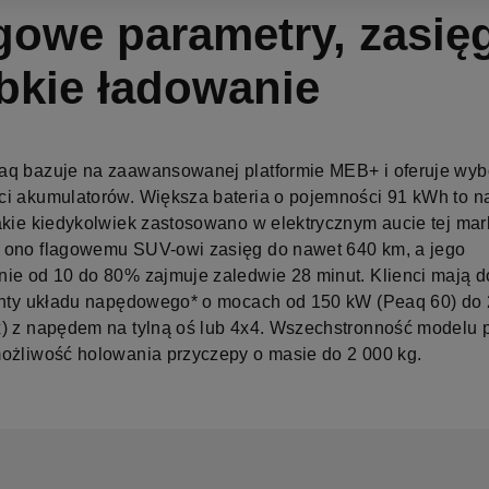
gowe parametry, zasięg
bkie ładowanie
q bazuje na zaawansowanej platformie MEB+ i oferuje wy
i akumulatorów. Większa bateria o pojemności 91 kWh to n
akie kiedykolwiek zastosowano w elektrycznym aucie tej mark
ono flagowemu SUV-owi zasięg do nawet 640 km, a jego
ie od 10 do 80% zajmuje zaledwie 28 minut. Klienci mają 
anty układu napędowego* o mocach od 150 kW (Peaq 60) do
) z napędem na tylną oś lub 4x4. Wszechstronność modelu 
ożliwość holowania przyczepy o masie do 2 000 kg.