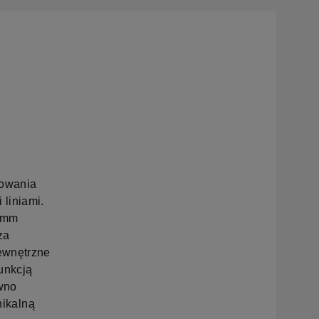
towania
 liniami.
5 mm
za
ewnętrzne
funkcją
wno
nikalną