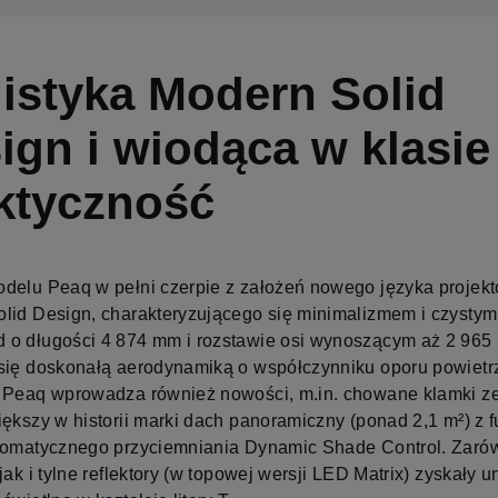
listyka Modern Solid
ign i wiodąca w klasie
ktyczność
delu Peaq w pełni czerpie z założeń nowego języka projek
lid Design, charakteryzującego się minimalizmem i czystymi
o długości 4 874 mm i rozstawie osi wynoszącym aż 2 96
się doskonałą aerodynamiką o współczynniku oporu powietr
 Peaq wprowadza również nowości, m.in. chowane klamki z
iększy w historii marki dach panoramiczny (ponad 2,1 m²) z 
romatycznego przyciemniania Dynamic Shade Control. Zaró
jak i tylne reflektory (w topowej wersji LED Matrix) zyskały u