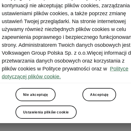
duje się na platformie Škoda PR Portal.
kontynuacji nie akceptując plików cookies, zarządzania
ustawieniami plików cookies, a także poprzez zmianę
skonale odzwierciedla kierunek rozwoju Škody. Łączy w sobi
ustawień Twojej przeglądarki. Na stronie internetowej
marce najlepsze, pozwalając nam dotrzeć do zupełnie nowy
używamy również niezbędnych plików cookies w celu
. Jednocześnie pozostajemy wierni tradycyjnym wartościom,
zapewnienia poprawnego i bezpiecznego funkcjonowan
ci cenią najbardziej: wyjątkowej przestronności, praktycznoś
mu stosunkowi jakości do ceny. Model ten odgrywa także
strony. Administratorem Twoich danych osobowych jest
alną rolę w elektryfikacji naszej gamy. Rozbudowując portfo
Volkswagen Group Polska Sp. z o.o.Więcej informacji d
wanych napędów, dajemy klientom swobodę wyboru rozwiąza
przetwarzania danych osobowych oraz korzystania z
dopasowanego do ich codziennych potrzeb. W ten sposób sp
plików cookies w Polityce prywatności oraz w
Polityce
pozostaje atrakcyjną marką dla jeszcze szerszego grona od
dotyczącej plików cookie.
us Zellmer
, CEO Škoda Auto.
Nie akceptuję
Akceptuję
Ustawienia plików cookie