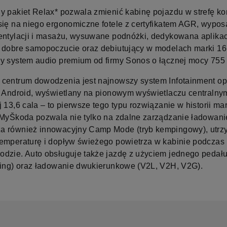
y pakiet Relax* pozwala zmienić kabinę pojazdu w strefę ko
się na niego ergonomiczne fotele z certyfikatem AGR, wypo
entylacji i masażu, wysuwane podnóżki, dedykowana aplika
 dobre samopoczucie oraz debiutujący w modelach marki 16
y system audio premium od firmy Sonos o łącznej mocy 755
centrum dowodzenia jest najnowszy system Infotainment op
e Android, wyświetlany na pionowym wyświetlaczu centralny
 13,6 cala – to pierwsze tego typu rozwiązanie w historii ma
 MyŠkoda pozwala nie tylko na zdalne zarządzanie ładowani
 również innowacyjny Camp Mode (tryb kempingowy), utrz
emperaturę i dopływ świeżego powietrza w kabinie podczas
dzie. Auto obsługuje także jazdę z użyciem jednego pedału
ving) oraz ładowanie dwukierunkowe (V2L, V2H, V2G).