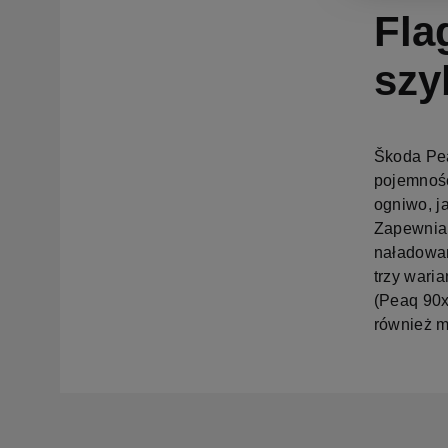
Fla
szy
Škoda Pea
pojemnośc
ogniwo, j
Zapewnia 
naładowan
trzy wari
(Peaq 90x
również m