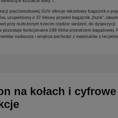
świetlną w kształcie litery T.
racji pięcioosobowej SUV oferuje rekordowy bagażnik o po
rów, uzupełniony o 37-litrowy przedni bagażnik „frunk”, ideal
wet przy rozłożonym trzecim rzędzie siedzeń, do dyspozycji
 pozostaje funkcjonalne 299 litrów przestrzeni bagażowej.
entów nadwozia i wnętrza pochodzi z materiałów z recyklin
on na kołach i cyfrowe
kcje