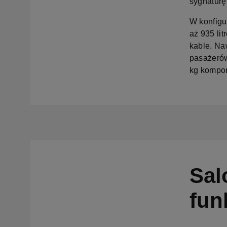
sygnaturę 
W konfigu
aż 935 lit
kable. Na
pasażerów
kg kompon
Sal
fun