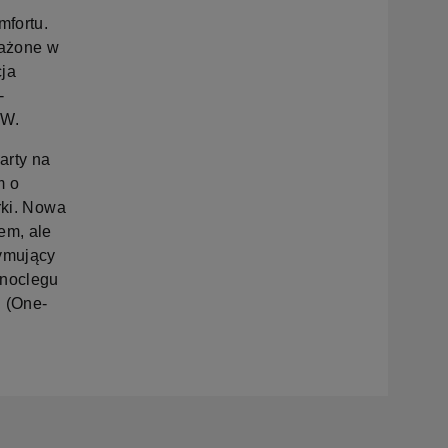
mfortu.
sażone w
cja
-
 W.
arty na
m o
rki. Nowa
em, ale
ymujący
 noclegu
 (One-