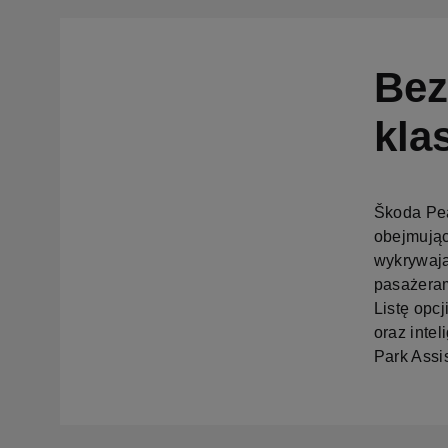
Bez
kla
Škoda Pea
obejmując
wykrywają
pasażeram
Listę opcj
oraz inte
Park Assis