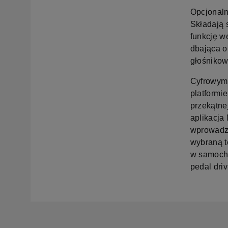
Opcjonaln
Składają 
funkcję w
dbająca o
głośnikow
Cyfrowym 
platformi
przekątnej
aplikacja
wprowadza
wybraną t
w samocho
pedal dri