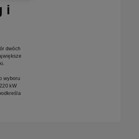
 i
bór dwóch
ajwiększe
i.
do wyboru
 220 kW
podkreśla