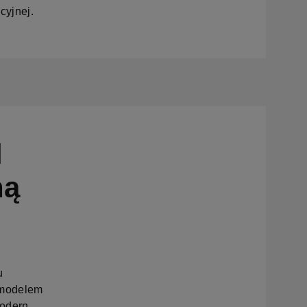
cyjnej.
l
ną
u
 modelem
Modern