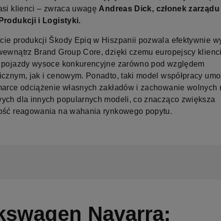
asi klienci – zwraca uwagę
Andreas Dick, członek zarząd
Produkcji i Logistyki.
ie produkcji Škody Epiq w Hiszpanii pozwala efektywnie w
wewnątrz Brand Group Core, dzięki czemu europejscy klienc
ą pojazdy wysoce konkurencyjne zarówno pod względem
icznym, jak i cenowym. Ponadto, taki model współpracy umo
marce odciążenie własnych zakładów i zachowanie wolnych
ych dla innych popularnych modeli, co znacząco zwiększa
ość reagowania na wahania rynkowego popytu.
kswagen Navarra: