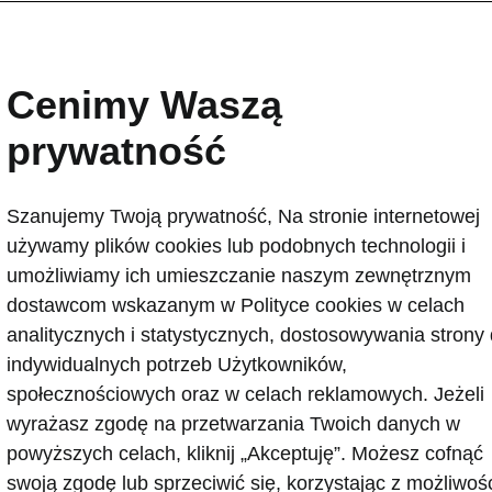
Škoda rozpoczyna produ
modelu Epiq
Cenimy Waszą
2026-06-10T13:30:11.075+00:00
prywatność
Seryjna produkcja Škody Epiq, najbardziej przys
elektrycznego modelu marki, rozpoczęła się w za
Szanujemy Twoją prywatność, Na stronie internetowej
Navarra w Pampelunie.
używamy plików cookies lub podobnych technologii i
To ważny krok w kierunku wzmocnienia synergii 
umożliwiamy ich umieszczanie naszym zewnętrznym
wolumenowych koncernu Volkswagen. Epiq uzupełn
dostawcom wskazanym w Polityce cookies w celach
samochodów elektrycznych.
analitycznych i statystycznych, dostosowywania strony
Światowa premiera Škody Epiq odbyła się 19 maja
indywidualnych potrzeb Użytkowników,
Szwajcarii.
społecznościowych oraz w celach reklamowych. Jeżeli
wyrażasz zgodę na przetwarzania Twoich danych w
powyższych celach, kliknij „Akceptuję”. Możesz cofnąć
swoją zgodę lub sprzeciwić się, korzystając z możliwoś