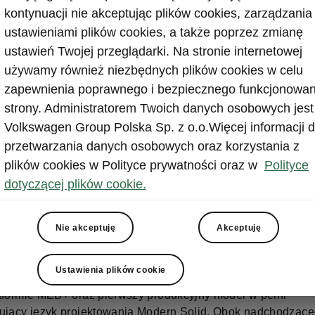
kontynuacji nie akceptując plików cookies, zarządzania
ustawieniami plików cookies, a także poprzez zmianę
ustawień Twojej przeglądarki. Na stronie internetowej
ńskich zakładach Volkswagen Navarra w Pampelunie roz
używamy również niezbędnych plików cookies w celu
na produkcja Škody Epiq - nowego, w pełni elektryczneg
zapewnienia poprawnego i bezpiecznego funkcjonowan
 marki. To kluczowy krok w zacieśnianiu współpracy w ra
strony. Administratorem Twoich danych osobowych jest
oup Core. W efekcie tego wspólnego projektu rozwojowo
Volkswagen Group Polska Sp. z o.o.Więcej informacji d
jnego wszystkie miejskie auta elektryczne marek CUPRA
przetwarzania danych osobowych oraz korzystania z
en oraz Škoda będą powstawać w fabrykach na terenie H
plików cookies w Polityce prywatności oraz w
Polityce
q, to po obecnej generacji modelu Superb, drugi samoc
 europejskim portfolio producenta, który powstaje poza
dotyczącej plików cookie.
, a jednocześnie pierwszy w historii model marki produ
.
Nie akceptuję
Akceptuję
q został zaprojektowany z myślą o klientach, którzy szukają
ego, praktycznego i nowoczesnego wejścia w świat pojazdó
Ustawienia plików cookie
lektrycznym. To pierwszy samochód czeskiej marki zbudo
tformie MEB+ oraz pierwszy produkcyjny model w pełni
ujący język projektowania Modern Solid. Obok nadchodząc