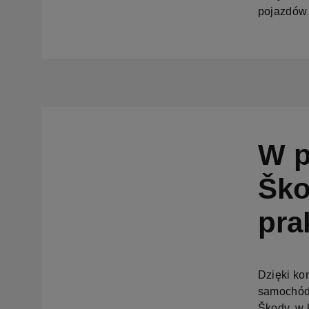
pojazdów s
W p
Ško
pra
Dzięki k
samochód 
Škody, w 