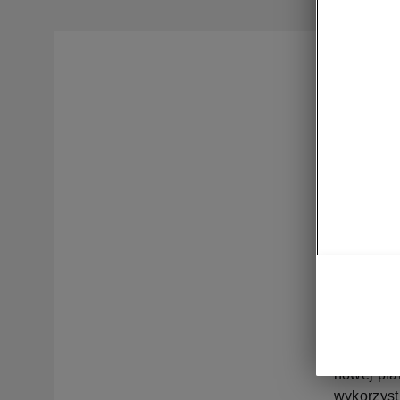
W hiszpa
się seryj
czeskiej
Brand Gr
produkcy
Volkswag
Nowy Epi
aktualnym
Czechami
Hiszpanii
Model Epi
przystępn
napędem e
nowej pla
wykorzyst