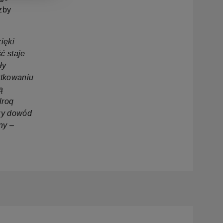
zby
ięki
ć staje
ły
ytkowaniu
ą
lroq
szy dowód
ny –