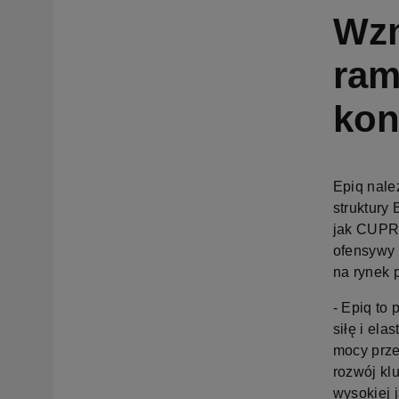
Wzm
ram
kon
Epiq nale
struktury
jak CUPRA
ofensywy 
na rynek
- Epiq to
siłę i el
mocy prze
rozwój kl
wysokiej 