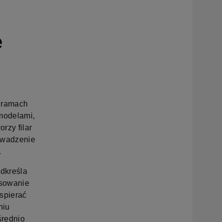
e
w ramach
modelami,
rzy filar
owadzenie
.
odkreśla
nsowanie
spierać
niu
średnio