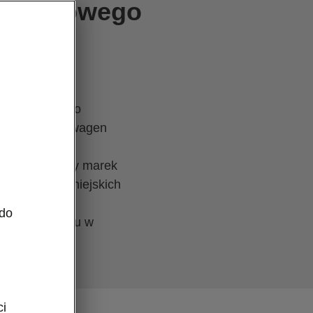
kcję nowego
tępnego cenowo
kładach Volkswagen
w ramach grupy marek
ia rodzinę miejskich
 do
 br. w Zurychu w
ci