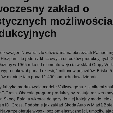
oczesny zakład o
stycznych możliwości
dukcyjnych
olkswagen Navarra, zlokalizowana na obrzeżach Pampelun
 Hiszpanii, to jeden z kluczowych ośrodków produkcyjnych G
łożony w 1965 roku od momentu wejścia w skład Grupy Vo
 wyprodukował ponad dziesięć milionów pojazdów. Blisko 5
ków montuje tam ponad 1 400 samochodów dziennie.
ry fabryka produkowała modele Volkswagena z silnikami spa
z T-Cross. Obecnie program produkcyjny zostaje rozszerzony
ną Škodę Epiq, a wkrótce dołączy do niej kolejny model elekt
n ID. Cross. Podobnie jak zakład Škoda Auto w Mladá Bole
 Navarrze oferuje wysoki poziom elastyczności, umożliwiają