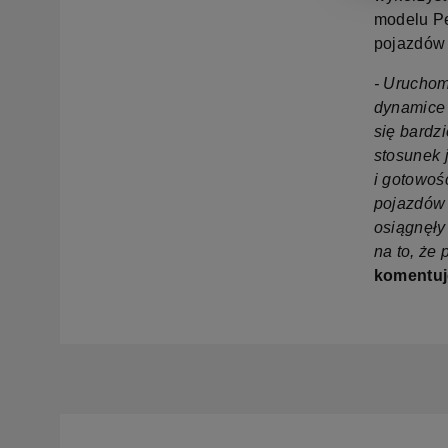
modelu Pe
pojazdów 
- Uruchom
dynamice 
się bardz
stosunek 
i gotowoś
pojazdów 
osiągnęły
na to, że 
komentuj