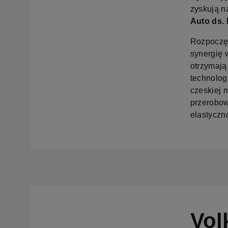
zyskują n
Auto ds. 
Rozpoczęc
synergię 
otrzymaj
technolog
czeskiej 
przerobow
elastyczn
Vol