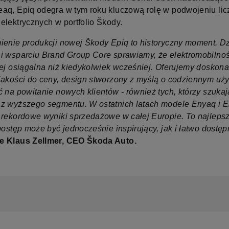
aq, Epiq odegra w tym roku kluczową rolę w podwojeniu lic
elektrycznych w portfolio Škody.
ienie produkcji nowej Škody Epiq to historyczny moment. Dz
i wsparciu Brand Group Core sprawiamy, że elektromobilnoś
iej osiągalna niż kiedykolwiek wcześniej. Oferujemy doskona
jakości do ceny, design stworzony z myślą o codziennym uż
ć na powitanie nowych klientów - również tych, którzy szukaj
z wyższego segmentu. W ostatnich latach modele Enyaq i E
 rekordowe wyniki sprzedażowe w całej Europie. To najlep
postęp może być jednocześnie inspirujący, jak i łatwo dostęp
e Klaus Zellmer, CEO Škoda Auto.