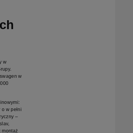
ach
y w
rupy.
lkswagen w
 000
linowymi:
 o w pełni
ryczny –
slav,
c montaż