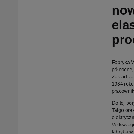
now
ela
pro
Fabryka V
północnej
Zakład za
1984 roku
pracowni
Do tej po
Taigo ora
elektrycz
Volkswage
fabryka w