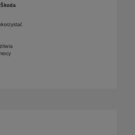
u Škoda
ykorzystać
i
żliwia
 mocy