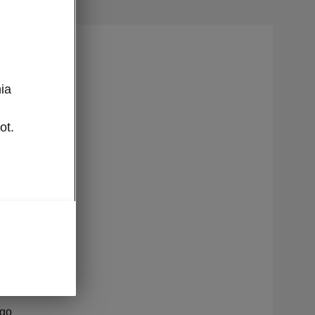
poczęła
o modelu
ia
mach
-
ot.
,
iszpanii.
hód w
kowany w
w z
wany na
ego