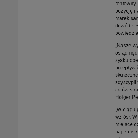
rentowny,
pozycję n
marek sam
dowód sił
powiedzia
„Nasze wy
osiągnięc
zysku ope
przepływó
skuteczne
zdyscypli
celów str
Holger Pe
„W ciągu 
wzrósł. W 
miejsce d
najlepiej