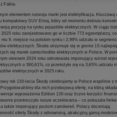
z Fabia.
znym elementem rozwoju marki jest elektryfikacja. Kluczową 
u kompaktowy SUV Elroq, który od momentu debiutu konsek
woją pozycję na rynku pojazdów elektrycznych. W ciągu trz
 2025 roku zarejestrowano go w liczbie 773 egzemplarzy, co
 mu 9. miejsce na polskim rynku i 2,99% udziału w segmenc
w elektrycznych. Škoda utrzymuje się w gronie 15 najlepie
cych się marek samochodów elektrycznych w Polsce. W por
nym okresem 2024 roku odnotowała imponujący wzrost rejest
ektrycznych o 380,61%, co przełożyło się na 3,65% udziału 
azdów elektrycznych w 2025 roku.
zowy rok 130-lecia Škody celebrujemy w Polsce wspólnie z 
 Przygotowaliśmy dla nich przebojową ofertę, na którą składa
 wersje wyposażenia Edition 130 oraz liczne korzyści finans
owanie przekroczyło nasze oczekiwania – co pokazała frek
 a także imponujący poziom zamówień. Polacy doceniają
onność oferty Škody z odnowioną, atrakcyjną gamą modelow