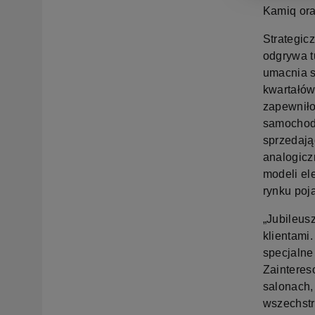
Kamiq ora
Strategic
odgrywa t
umacnia s
kwartałów
zapewniło
samochodó
sprzedają
analogicz
modeli el
rynku poj
„Jubileus
klientami.
specjalne
Zainteres
salonach,
wszechstr