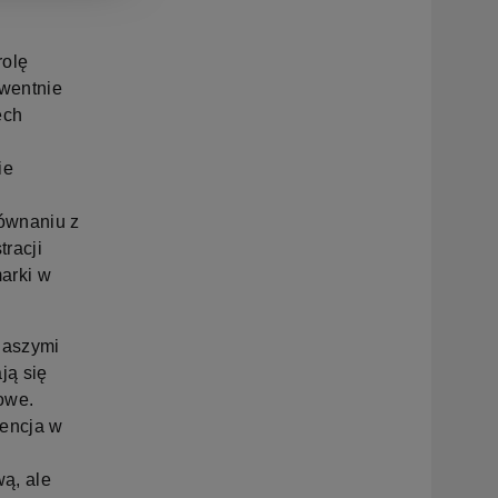
rolę
wentnie
ech
ie
j
ównaniu z
racji
marki w
naszymi
ją się
owe.
wencja w
ą, ale