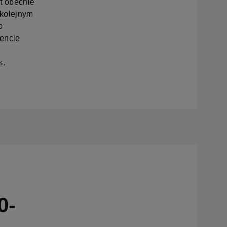
t obecnie
 kolejnym
o
encie
s.
0-