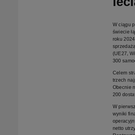
leci
W ciągu p
świecie ł
roku 2024
sprzedażą
(UE27, Wi
300 samoc
Celem str
trzech na
Obecnie n
200 dosta
W pierwsz
wyniki fi
operacyjn
netto utr