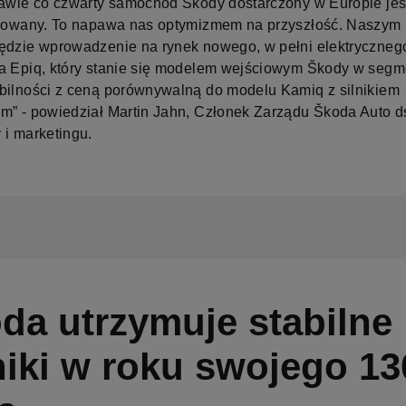
rawie co czwarty samochód Škody dostarczony w Europie jes
ikowany. To napawa nas optymizmem na przyszłość. Naszym
ędzie wprowadzenie na rynek nowego, w pełni elektryczneg
a Epiq, który stanie się modelem wejściowym Škody w segm
bilności z ceną porównywalną do modelu Kamiq z silnikiem
m” - powiedział Martin Jahn, Członek Zarządu Škoda Auto d
 i marketingu.
da utrzymuje stabilne
iki w roku swojego 13