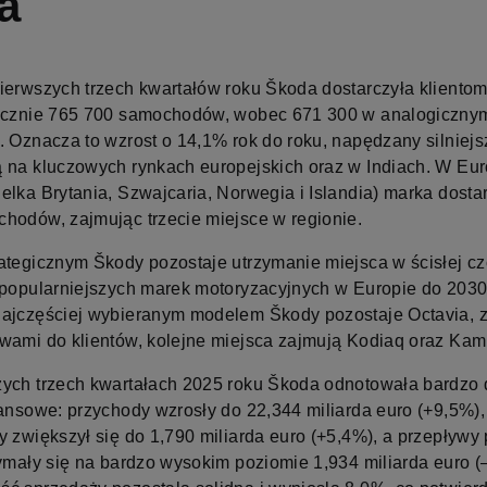
a
ierwszych trzech kwartałów roku Škoda dostarczyła kliento
ącznie 765 700 samochodów, wobec 671 300 w analogicznym
. Oznacza to wzrost o 14,1% rok do roku, napędzany silniejs
 na kluczowych rynkach europejskich oraz w Indiach. W Eur
elka Brytania, Szwajcaria, Norwegia i Islandia) marka dosta
hodów, zajmując trzecie miejsce w regionie.
ategicznym Škody pozostaje utrzymanie miejsca w ścisłej c
jpopularniejszych marek motoryzacyjnych w Europie do 2030
ajczęściej wybieranym modelem Škody pozostaje Octavia, 
wami do klientów, kolejne miejsca zajmują Kodiaq oraz Kam
ych trzech kwartałach 2025 roku Škoda odnotowała bardzo 
nansowe: przychody wzrosły do 22,344 miliarda euro (+9,5%),
y zwiększył się do 1,790 miliarda euro (+5,4%), a przepływy
zymały się na bardzo wysokim poziomie 1,934 miliarda euro (