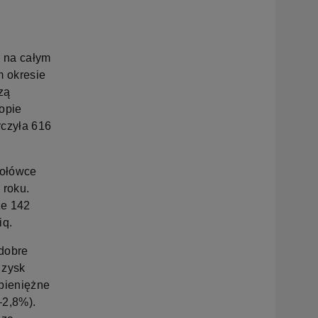
m na całym
 okresie
zą
opie
rczyła 616
zołówce
 roku.
ze 142
iq.
dobre
 zysk
 pieniężne
–2,8%).