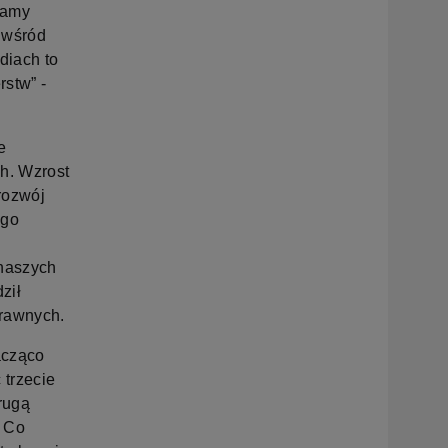
iamy
 wśród
diach to
rstw” -
e
h. Wzrost
rozwój
ego
 naszych
ził
prawnych.
acząco
 trzecie
rugą
. Co