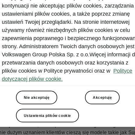
kontynuacji nie akceptując plików cookies, zarządzania
bilny wzrost na polski
ustawieniami plików cookies, a także poprzez zmianę
ku
ustawień Twojej przeglądarki. Na stronie internetowej
używamy również niezbędnych plików cookies w celu
zapewnienia poprawnego i bezpiecznego funkcjonowan
strony. Administratorem Twoich danych osobowych jest
zymuje wysoką sprzedaż na polskim rynku. W ciągu trzech 
Volkswagen Group Polska Sp. z o.o.Więcej informacji d
 2025 roku marka dostarczyła klientom 45 522 samochody, 
przetwarzania danych osobowych oraz korzystania z
zrost o 5,77% w porównaniu do tego samego okresu 2024. 
a silną pozycję produktów i oferty Škody oraz zdolność do
plików cookies w Polityce prywatności oraz w
Polityce
ia wzrostów nawet w obliczu zmieniających się warunków
dotyczącej plików cookie.
. Udział marki w rynku w ciągu trzech kwartałów 2025 r. wyn
Nie akceptuję
Akceptuję
 osiągnął dobre wyniki sprzedaży praktycznie we wszystkic
h. Niekwestionowanym liderem gamy jest Škoda Octavia. W
Ustawienia plików cookie
u miesięcy obecnego roku zarejestrowano 14 781 nowych sz
o daje wzrost o 2,09% w porównaniu do tego samego okresu 
ie dużym uznaniem klientów cieszą się modele takie jak Su