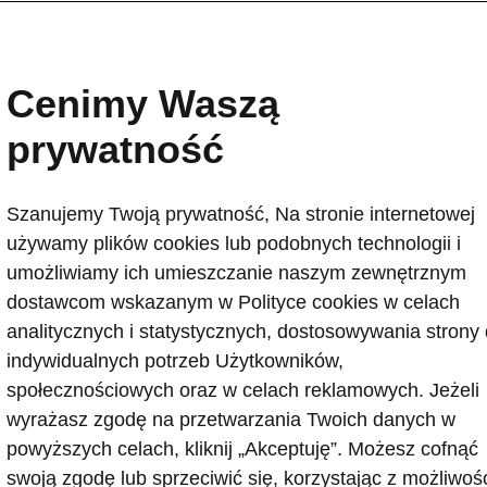
Škoda zwiększa sprzedaż
samochodów w Polsce
Cenimy Waszą
2025-11-06T17:05:49.589+00:00
prywatność
Škoda wzmacnia swoją stabilną pozycję na polskim ryn
kwartałów 2025 roku producent dostarczył klientom 45
Szanujemy Twoją prywatność, Na stronie internetowej
oznacza wzrost o 5,77% oraz 10,64% udziału w rynku.
używamy plików cookies lub podobnych technologii i
wiodące pozycje w kluczowych segmentach, wzrasta te
umożliwiamy ich umieszczanie naszym zewnętrznym
elektrycznymi – zwłaszcza SUV-em Elroq, który należy d
dostawcom wskazanym w Polityce cookies w celach
najpopularniejszych pojazdów BEV w Polsce
analitycznych i statystycznych, dostosowywania strony
indywidualnych potrzeb Użytkowników,
społecznościowych oraz w celach reklamowych. Jeżeli
wyrażasz zgodę na przetwarzania Twoich danych w
powyższych celach, kliknij „Akceptuję”. Możesz cofnąć
swoją zgodę lub sprzeciwić się, korzystając z możliwoś