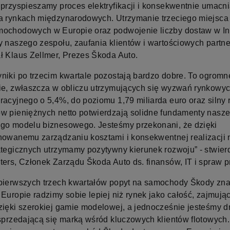
 przyspieszamy proces elektryfikacji i konsekwentnie umacn
a rynkach międzynarodowych. Utrzymanie trzeciego miejsca
ochodowych w Europie oraz podwojenie liczby dostaw w In
y naszego zespołu, zaufania klientów i wartościowych partne
ł Klaus Zellmer, Prezes Škoda Auto.
niki po trzecim kwartale pozostają bardzo dobre. To ogromn
ie, zwłaszcza w obliczu utrzymujących się wyzwań rynkowyc
racyjnego o 5,4%, do poziomu 1,79 miliarda euro oraz silny 
w pieniężnych netto potwierdzają solidne fundamenty nasz
go modelu biznesowego. Jesteśmy przekonani, że dzięki
nowanemu zarządzaniu kosztami i konsekwentnej realizacji
ategicznych utrzymamy pozytywny kierunek rozwoju” - stwierd
ters, Członek Zarządu Škoda Auto ds. finansów, IT i spraw 
pierwszych trzech kwartałów popyt na samochody Škody zn
Europie radzimy sobie lepiej niż rynek jako całość, zajmując
zięki szerokiej gamie modelowej, a jednocześnie jesteśmy d
 sprzedającą się marką wśród kluczowych klientów flotowych