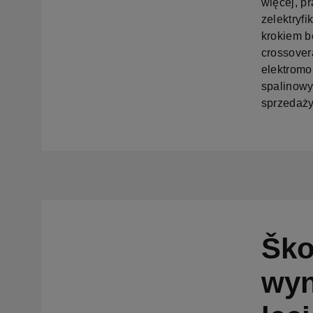
więcej, p
zelektryf
krokiem b
crossover
elektromo
spalinowy
sprzedaży
Ško
wyn