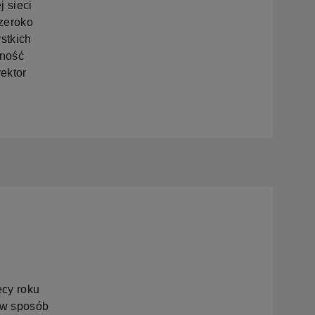
 sieci
szeroko
stkich
wność
ektor
ęcy roku
ę w sposób