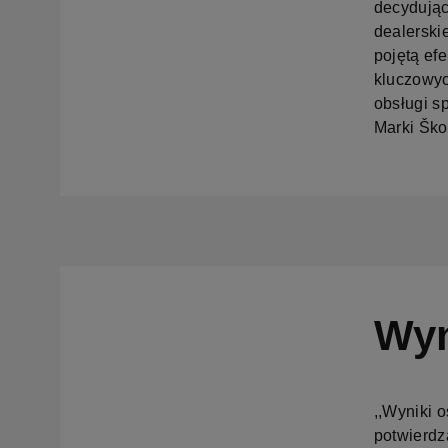
decydując
dealerskie
pojętą ef
kluczowyc
obsługi s
Marki Ško
Wyn
,,Wyniki 
potwierdz