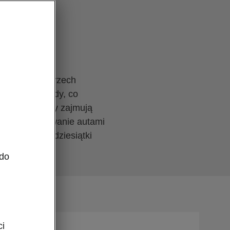
ku. W ciągu trzech
 522 samochody, co
 Modele Škody zajmują
ż zainteresowanie autami
o pierwszej dziesiątki
 do
ci