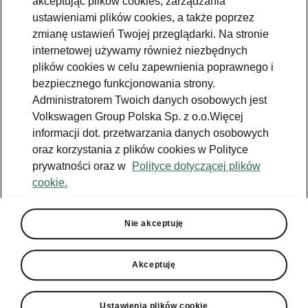
akceptując plików cookies, zarządzania
ustawieniami plików cookies, a także poprzez
Podczas tegorocznych targów
zmianę ustawień Twojej przeglądarki. Na stronie
motoryzacyjnych w Brukseli ogłoszono wyniki
internetowej używamy również niezbędnych
konkursu Car of the Year 2026 – jednego z
plików cookies w celu zapewnienia poprawnego i
najbardziej prestiżowych plebiscytów w branży
bezpiecznego funkcjonowania strony.
motoryzacyjnej. Škoda Elroq, w pełni
Administratorem Twoich danych osobowych jest
elektryczny SUV, zajęła drugie miejsce,
Volkswagen Group Polska Sp. z o.o.Więcej
ustępując jedynie Mercedesowi-Benz CLA. To
informacji dot. przetwarzania danych osobowych
kolejny dowód na to, że Škoda konsekwentnie
oraz korzystania z plików cookies w Polityce
buduje swoją pozycję lidera w segmencie
prywatności oraz w
Polityce dotyczącej plików
nowoczesnych i przystępnych samochodów
cookie.
elektrycznych, łącząc innowacyjność, komfort i
bezpieczeństwo w codziennej eksploatacji.
Nie akceptuję
Akceptuję
9 stycznia podczas targów
Ustawienia plików cookie