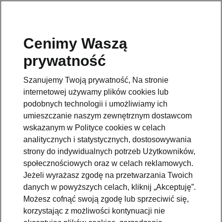
Cenimy Waszą
prywatność
Szanujemy Twoją prywatność, Na stronie
internetowej używamy plików cookies lub
podobnych technologii i umożliwiamy ich
umieszczanie naszym zewnętrznym dostawcom
wskazanym w Polityce cookies w celach
analitycznych i statystycznych, dostosowywania
strony do indywidualnych potrzeb Użytkowników,
społecznościowych oraz w celach reklamowych.
Jeżeli wyrażasz zgodę na przetwarzania Twoich
Škoda Elroq na podium Car
danych w powyższych celach, kliknij „Akceptuję”.
of the Year 2026
Możesz cofnąć swoją zgodę lub sprzeciwić się,
korzystając z możliwości kontynuacji nie
2026-01-13T17:02:15.268+00:00